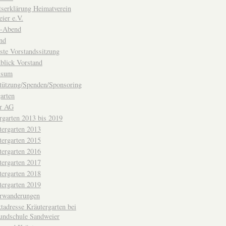
ttserklärung Heimatverein
ier e.V.
-Abend
nd
ste Vorstandssitzung
blick Vorstand
ssum
tützung/Spenden/Sponsoring
arten
er AG
rgarten 2013 bis 2019
tergarten 2013
tergarten 2015
tergarten 2016
tergarten 2017
tergarten 2018
tergarten 2019
erwanderungen
tadresse Kräutergarten bei
undschule Sandweier