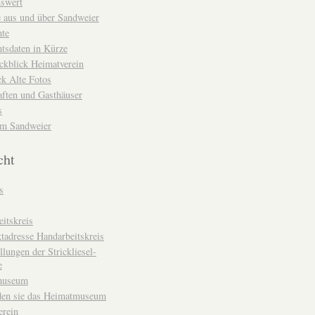
nswert
e aus und über Sandweier
hte
tsdaten in Kürze
ckblick Heimatverein
k Alte Fotos
aften und Gasthäuser
s
um Sandweier
cht
s
itskreis
tadresse Handarbeitskreis
llungen der Strickliesel-
e
museum
den sie das Heimatmuseum
erein