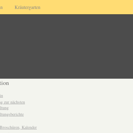
in
Kräutergarten
tion
in
g zur nächsten
ltung
ltungsberichte
 Broschüren, Kalender