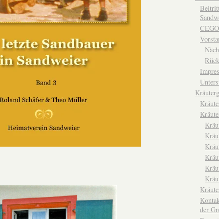
Beitri
Sandwe
CEGO
Vorsta
Näch
Rück
Impre
Unters
Kräuterg
Kräut
Kräute
Kräu
Kräu
Kräu
Kräu
Kräu
Kräu
Kräut
Kontak
der Gr