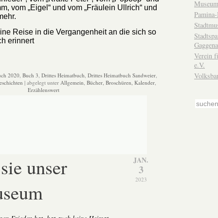
Museum
m, vom „Eigel“ und vom „Fräulein Ullrich“ und
Pamina-
mehr.
Stadtmu
ne Reise in die Vergangenheit an die sich so
Stadtsp
h erinnert
Gaggena
Verein f
e.V.
Volksba
ch 2020
,
Buch 3
,
Drittes Heimatbuch
,
Drittes Heimatbuch Sandweier
,
eschichten
| abgelegt unter
Allgemein
,
Bücher, Broschüren, Kalender
,
Erzählenswert
sie unser
JAN.
3
2023
useum