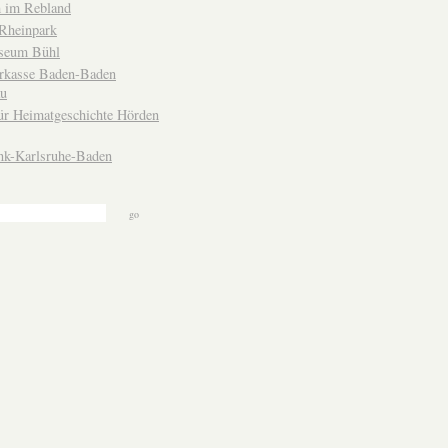
 im Rebland
Rheinpark
seum Bühl
arkasse Baden-Baden
u
ür Heimatgeschichte Hörden
nk-Karlsruhe-Baden