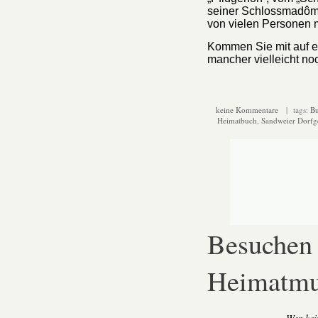
seiner Schlossmad
ô
m
von vielen Personen 
Kommen Sie mit auf ei
mancher vielleicht noc
keine Kommentare
| tags:
Bu
Heimatbuch
,
Sandweier Dorfg
Besuchen 
Heimatm