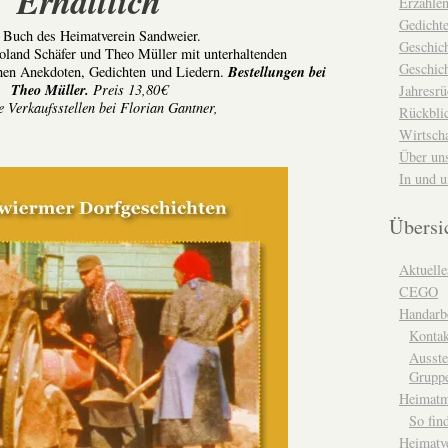
Erhältlich
Erzähle
Gedicht
 Buch des Heimatverein Sandweier.
Geschic
oland Schäfer und Theo Müller mit unterhaltenden
Geschich
Bestellungen bei
chen Anekdoten, Gedichten und Liedern.
Theo Müller.
Preis 13,80€
Jahresrü
e Verkaufsstellen bei Florian Gantner,
Rückblic
Wirtsch
Über un
In und 
Übersi
Aktuelle
CEGO
Handarbe
Kontak
Ausste
Grupp
Heimat
So fin
Heimatv