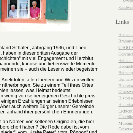
Rezept
Sandwei
Links
Alemann
Brahms
CEGO Ka
oland Schäfer , Jahrgang 1936, und Theo
, haben in dieser dritten Ausgabe der
Geschic
chichten“ mit viel Engagement und Herzblut
Heimat- 
pannende, kuriose und liebenswerte Momente
Haueneb
 meinen sie – auch die Leser wieder begeistern
Heimatp
Heimatv
, Anekdoten, alten Liedern und Witzen wollen
r näherbringen, Sie zu einem Teil ihres Ortes
Historis
hlen lassen, was Heimat bedeutet.
Otterswe
in wenig von seiner eigenen Geschichte preis
Histori
n einigen Erzählungen an seinen Erlebnissen
Historis
. Aber auch weitere Bürger unserer Gemeinde
Lichtent
en anhand ihrer persönlichen Erinnerungen.
Überbli
h an Namen von seltenen Originalen, die hier
Museum 
 bereichert haben? Die Rede dabei ist vom
Geisers
nieder“, vom „Krafte Peter“, vom „P
ô
poop“ und