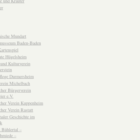
e und Kräuter
er
ische Mundart
musseum Baden-Baden
rtenspiel
hte Hügelsheim
und Kulturverein
erstein
flege Durmersheim
erein Michelbach
cher Bürgerverein
ier e.V.
scher Verein Kuppenheim
cher Verein Rastatt
haler Geschichte im
ck
Bühlertal –
chmiede –