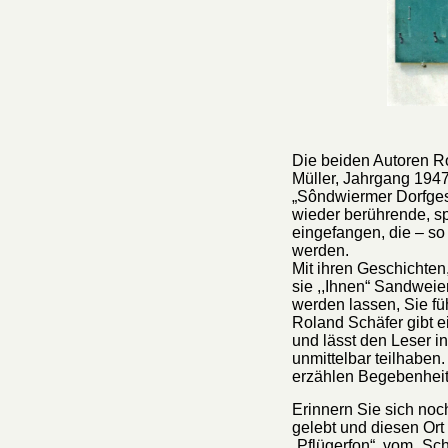
Die beiden Autoren R
Müller, Jahrgang 1947
„S
ô
ndwiermer Dorfges
wieder berührende, s
eingefangen, die – so
werden.
Mit ihren Geschichten
sie ,,Ihnen“ Sandweie
werden lassen, Sie fü
Roland Schäfer gibt e
und lässt den Leser i
unmittelbar teilhaben
erzählen Begebenheit
Erinnern Sie sich noc
gelebt und diesen Ort
„Pflügerfon“, vom „Sch