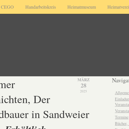
CEGO
Handarbeitskreis
Heimatmuseum
Heimatvere
mer
Naviga
MÄRZ
28
2025
Allgeme
ichten, Der
Einladun
Veransta
ndbauer in Sandweier
Veransta
Termine
Bücher,