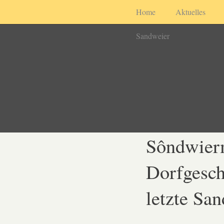
Home
Aktuelles
Sandweier
Sôndwier
Dorfgesch
letzte Sa