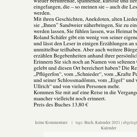
wieder berührende, spannende, kuriose und l
eingefangen, die – so meinen sie – auch die Le
werden.
Mit ihren Geschichten, Anekdoten, alten Lied
sie ,,Ihnen” Sandweier näherbringen, Sie zu ein
werden lassen, Sie fühlen lassen, was Heimat b
Roland Schäfer gibt ein wenig von seiner eigen
und lässt den Leser in einigen Erzählungen an 
unmittelbar teilhaben. Aber auch weitere Bürg
erzählen Begebenheiten anhand ihrer persönli
Erinnern Sie sich noch an Namen von seltenen O
gelebt und diesen Ort bereichert haben? Die Re
„Pflügerfon“, vom „Schnieder“, vom „Krafte P
und seiner Schlossmadômm, vom „Eigel“ und 
Ullrich“ und von vielen Personen mehr.
Kommen Sie mit auf eine Reise in die Vergange
mancher vielleicht noch erinnert.
Preis des Buches 13,80 €
keine Kommentare
| tags:
Buch
,
Kalender 2021
| abgeleg
Kalender