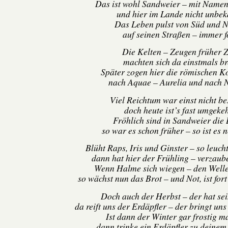
Das ist wohl Sandweier – mit Namen
und hier im Lande nicht unbek
Das Leben pulst von Süd und N
auf seinen Straßen – immer f
Die Kelten – Zeugen früher Z
machten sich da einstmals bre
Später zogen hier die römischen K
nach Aquae – Aurelia und nach 
Viel Reichtum war einst nicht be
doch heute ist’s fast umgekeh
Fröhlich sind in Sandweier die 
so war es schon früher – so ist es 
Blüht Raps, Iris und Ginster – so leuch
dann hat hier der Frühling – verzaube
Wenn Halme sich wiegen – den Welle
so wächst nun das Brot – und Not, ist fort
Doch auch der Herbst – der hat sei
da reift uns der Erdäpfler – der bringt un
Ist dann der Winter gar frostig ma
dann trinke ein Erdäpfler zu deinem