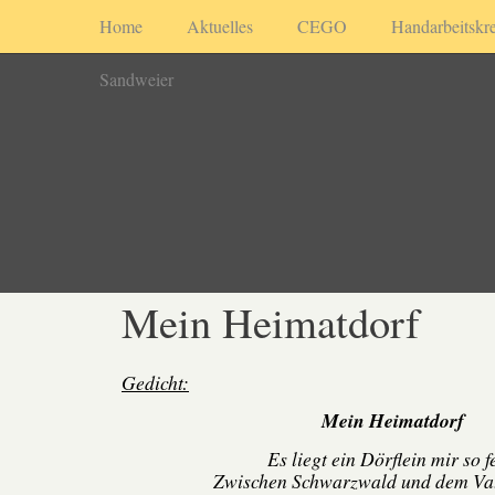
Home
Aktuelles
CEGO
Handarbeitskre
Sandweier
Mein Heimatdorf
Gedicht:
Mein Heimatdorf
Es liegt ein Dörflein mir so f
Zwischen Schwarzwald und dem Vat