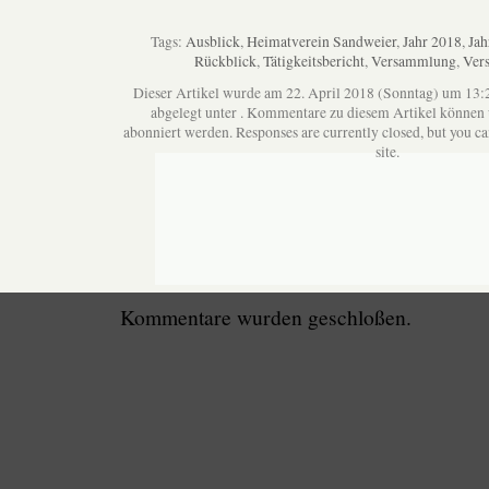
Tags:
Ausblick
,
Heimatverein Sandweier
,
Jahr 2018
,
Jah
Rückblick
,
Tätigkeitsbericht
,
Versammlung
,
Ver
Dieser Artikel wurde am 22. April 2018 (Sonntag) um 13:
abgelegt unter . Kommentare zu diesem Artikel können
abonniert werden. Responses are currently closed, but you c
site.
Kommentare wurden geschloßen.