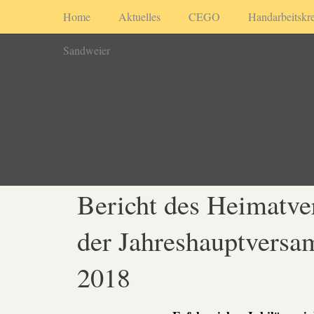
Home
Aktuelles
CEGO
Handarbeitskre
Sandweier
Bericht des Heimatver
der Jahreshauptvers
2018