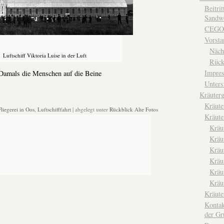
Beitri
Sandwe
CEGO
Vorsta
Näch
Luftschiff Viktoria Luise in der Luft
Rück
Impre
 Damals die Menschen auf die Beine
Unters
Kräuterg
Kräut
Fliegerei in Oos
,
Luftschifffahrt
| abgelegt unter
Rückblick Alte Fotos
Kräute
Kräu
Kräu
Kräu
Kräu
Kräu
Kräu
Kräut
Kontak
der Gr