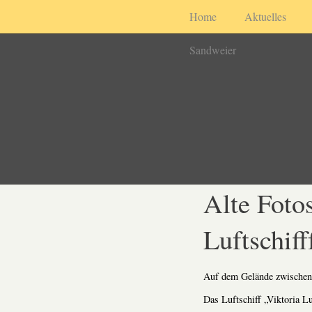
Home
Aktuelles
Sandweier
Alte Fotos
Luftschiff
Auf dem Gelände zwischen 
Das Luftschiff „Viktoria L