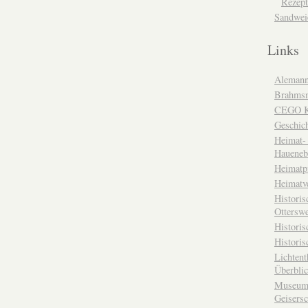
Rezept
Sandwei
Links
Alemann
Brahms
CEGO Ka
Geschic
Heimat- 
Haueneb
Heimatp
Heimatv
Historis
Otterswe
Histori
Historis
Lichtent
Überbli
Museum 
Geisers