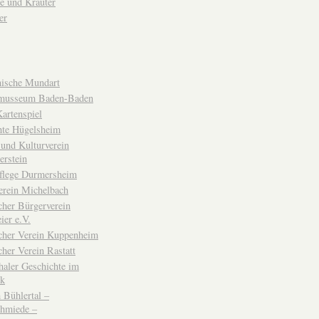
e und Kräuter
er
ische Mundart
musseum Baden-Baden
rtenspiel
hte Hügelsheim
und Kulturverein
erstein
flege Durmersheim
erein Michelbach
cher Bürgerverein
ier e.V.
scher Verein Kuppenheim
cher Verein Rastatt
haler Geschichte im
ck
Bühlertal –
chmiede –