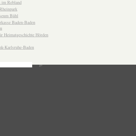
 im Rebland
Rheinpark
seum Bühl
arkasse Baden-Baden
u
ür Heimatgeschichte Hörden
nk-Karlsruhe-Baden