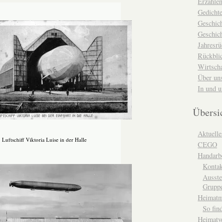
Erzähle
Gedicht
Geschic
Geschich
Jahresrü
Rückblic
Wirtsch
Über un
In und 
Übersi
Aktuelle
Luftschiff Viktoria Luise in der Halle
CEGO
Handarbe
Kontak
Ausste
Grupp
Heimat
So fin
Heimatv