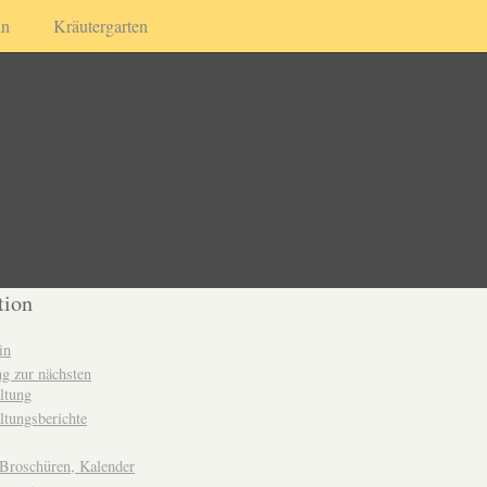
in
Kräutergarten
tion
in
g zur nächsten
ltung
ltungsberichte
 Broschüren, Kalender