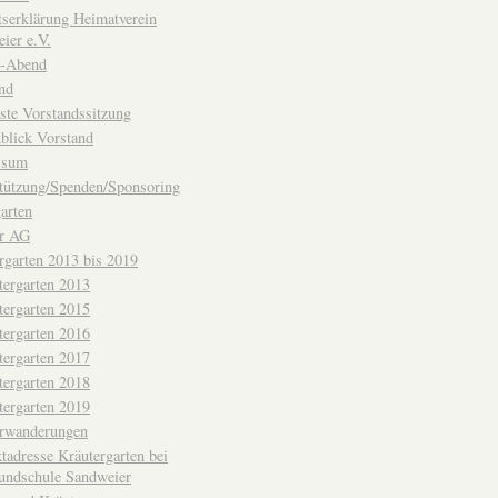
ttserklärung Heimatverein
ier e.V.
-Abend
nd
ste Vorstandssitzung
blick Vorstand
ssum
tützung/Spenden/Sponsoring
arten
er AG
rgarten 2013 bis 2019
tergarten 2013
tergarten 2015
tergarten 2016
tergarten 2017
tergarten 2018
tergarten 2019
erwanderungen
tadresse Kräutergarten bei
undschule Sandweier