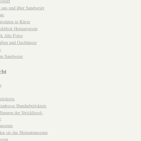
nswert
e aus und über Sandweier
hte
tsdaten in Kürze
ckblick Heimatverein
k Alte Fotos
aften und Gasthäuser
s
um Sandweier
cht
s
itskreis
tadresse Handarbeitskreis
llungen der Strickliesel-
e
museum
den sie das Heimatmuseum
erein