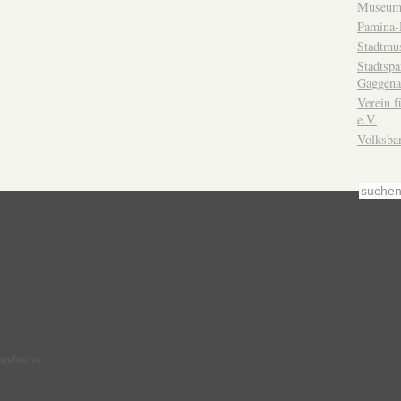
Museum
Pamina-
Stadtmu
Stadtsp
Gaggena
Verein f
e.V.
Volksba
Sandweier