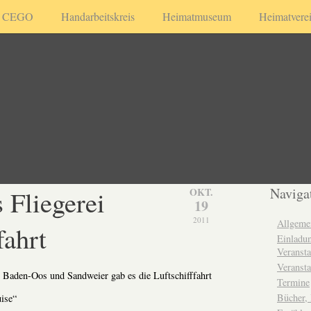
CEGO
Handarbeitskreis
Heimatmuseum
Heimatvere
 Fliegerei
Naviga
OKT.
19
2011
Allgeme
fahrt
Einladun
Veransta
Veransta
Baden-Oos und Sandweier gab es die Luftschifffahrt
Termine
Bücher,
uise“