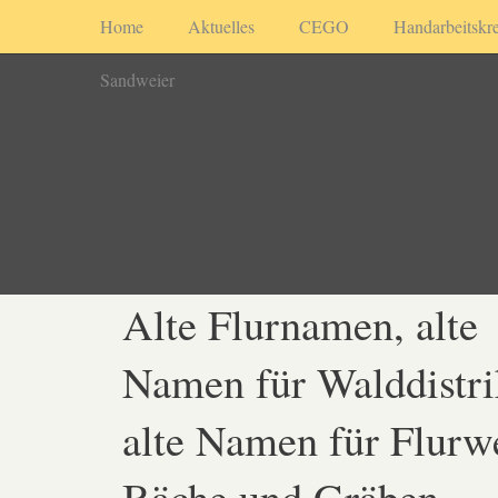
Home
Aktuelles
CEGO
Handarbeitskre
Sandweier
Alte Flurnamen, alte
Namen für Walddistri
alte Namen für Flurw
Bäche und Gräben