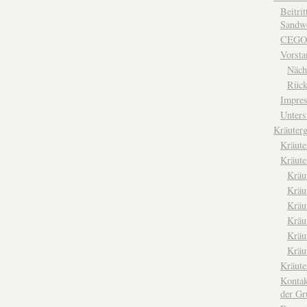
Beitri
Sandwe
CEGO
Vorsta
Näch
Rück
Impre
Unters
Kräuterg
Kräut
Kräute
Kräu
Kräu
Kräu
Kräu
Kräu
Kräu
Kräut
Kontak
der Gr