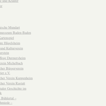
e und Kräuter
er
ische Mundart
musseum Baden-Baden
rtenspiel
hte Hügelsheim
und Kulturverein
erstein
flege Durmersheim
erein Michelbach
cher Bürgerverein
ier e.V.
scher Verein Kuppenheim
cher Verein Rastatt
haler Geschichte im
ck
Bühlertal –
chmiede –