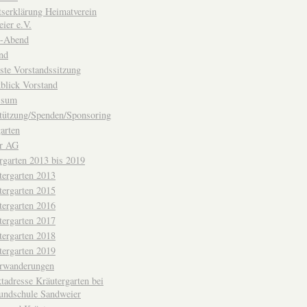
ttserklärung Heimatverein
ier e.V.
-Abend
nd
ste Vorstandssitzung
blick Vorstand
ssum
tützung/Spenden/Sponsoring
arten
er AG
rgarten 2013 bis 2019
tergarten 2013
tergarten 2015
tergarten 2016
tergarten 2017
tergarten 2018
tergarten 2019
erwanderungen
tadresse Kräutergarten bei
undschule Sandweier