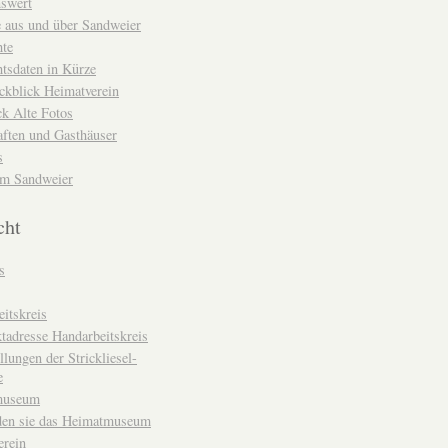
nswert
e aus und über Sandweier
hte
tsdaten in Kürze
ckblick Heimatverein
k Alte Fotos
aften und Gasthäuser
s
um Sandweier
cht
s
itskreis
tadresse Handarbeitskreis
llungen der Strickliesel-
e
museum
den sie das Heimatmuseum
erein