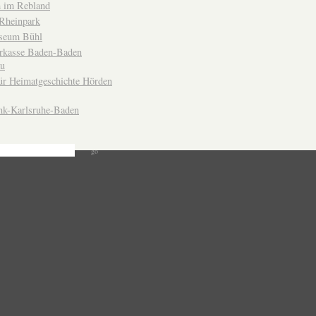
 im Rebland
Rheinpark
seum Bühl
arkasse Baden-Baden
u
ür Heimatgeschichte Hörden
nk-Karlsruhe-Baden