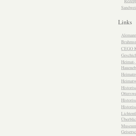
Rezept
Sandwei
Links
Alemann
Brahms
CEGO Ka
Geschic
Heimat- 
Haueneb
Heimatp
Heimatv
Historis
Otterswe
Histori
Historis
Lichtent
Überbli
Museum 
Geisers