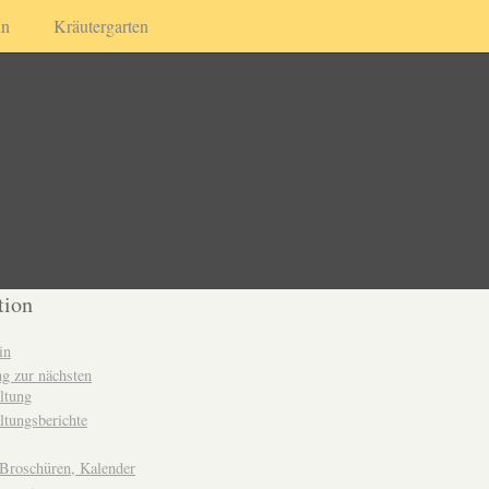
in
Kräutergarten
tion
in
g zur nächsten
ltung
ltungsberichte
 Broschüren, Kalender