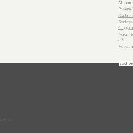
Museum
Pamina-
Stadtmu
Stadtsp
Gaggena
Verein f
e.V.
Volksba
Sandweier