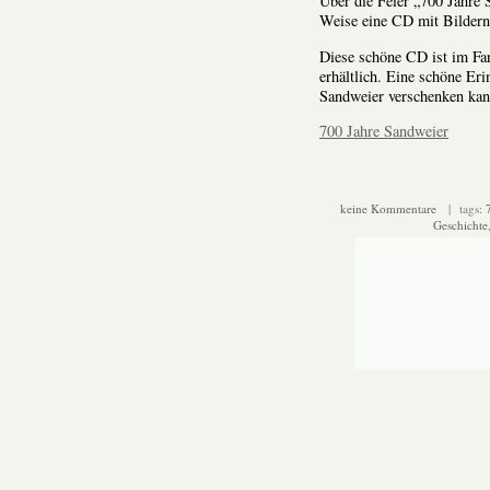
Über die Feier „700 Jahre
Weise eine CD mit Bildern 
Diese schöne CD ist im Far
erhältlich. Eine schöne E
Sandweier verschenken ka
700 Jahre Sandweier
keine Kommentare
| tags:
Geschichte