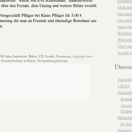
 Sandweier“ wurde von Eva Schlotthauer dankenswerter
Erzähle
über den Festakt, dem Umzug und weitere Bilder erstellt.
Gedicht
Geschic
bengeschäft Pflüger bei Klaus Pflüger für 5,00 €
Geschich
rinnerung die man an Freunde und ehemalige Bewohner aus
nn.
Jahresrü
Rückblic
Wirtsch
Über un
In und 
700 Jahre Sandweier
,
Bilder
,
CD
,
Festakt
,
Festumzug
| abgelegt unter
,
Geschichtsdaten in Kürze
,
Veranstaltungsberichte
Übersi
Aktuelle
CEGO
Handarbe
Kontak
Ausste
Grupp
Heimat
So fin
Heimatv