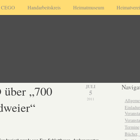
CEGO
Handarbeitskreis
Heimatmuseum
Heimatvere
 über „700
Naviga
JULI
5
2011
Allgeme
dweier“
Einladun
Veransta
Veransta
Termine
Bücher,