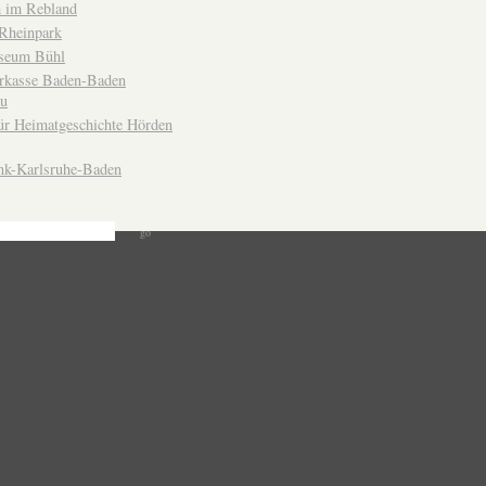
 im Rebland
Rheinpark
seum Bühl
arkasse Baden-Baden
u
ür Heimatgeschichte Hörden
nk-Karlsruhe-Baden