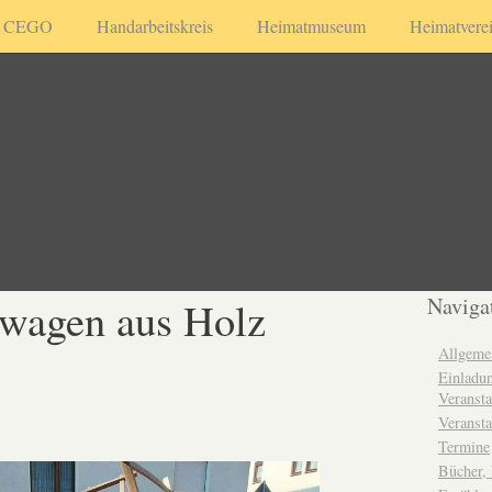
CEGO
Handarbeitskreis
Heimatmuseum
Heimatvere
wagen aus Holz
Naviga
Allgeme
Einladun
Veransta
Veransta
Termine
Bücher,