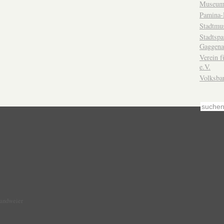
Museum
Pamina-
Stadtmu
Stadtsp
Gaggena
Verein f
e.V.
Volksba
Sandweier