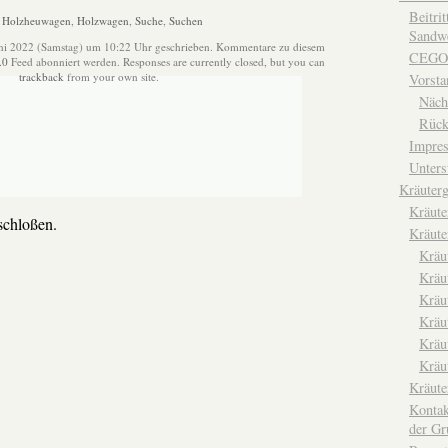
Beitri
:
Holzheuwagen
,
Holzwagen
,
Suche
,
Suchen
Sandwe
uni 2022 (Samstag) um 10:22 Uhr geschrieben. Kommentare zu diesem
CEGO
.0
Feed abonniert werden. Responses are currently closed, but you can
trackback
from your own site.
Vorsta
Näch
Rück
Impre
Unters
Kräuterg
Kräut
chloßen.
Kräute
Kräu
Kräu
Kräu
Kräu
Kräu
Kräu
Kräut
Kontak
der Gr