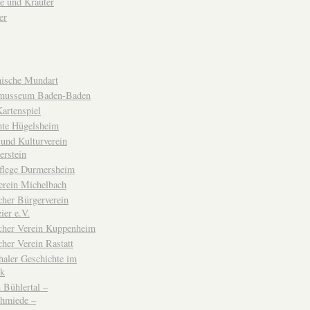
e und Kräuter
er
ische Mundart
musseum Baden-Baden
rtenspiel
hte Hügelsheim
und Kulturverein
erstein
flege Durmersheim
erein Michelbach
cher Bürgerverein
ier e.V.
scher Verein Kuppenheim
cher Verein Rastatt
haler Geschichte im
ck
Bühlertal –
chmiede –