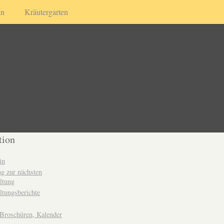
in
Kräutergarten
tion
in
g zur nächsten
ltung
ltungsberichte
 Broschüren, Kalender