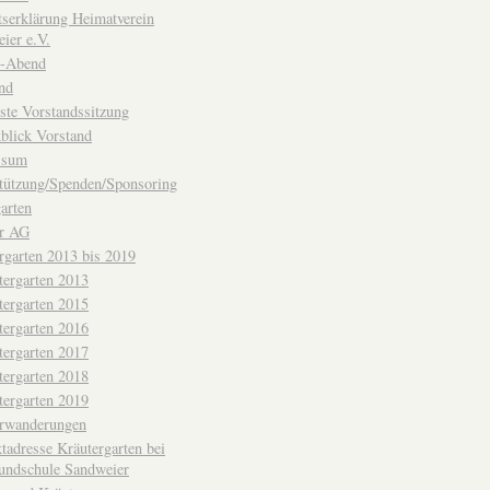
ttserklärung Heimatverein
ier e.V.
-Abend
nd
ste Vorstandssitzung
blick Vorstand
ssum
tützung/Spenden/Sponsoring
arten
er AG
rgarten 2013 bis 2019
tergarten 2013
tergarten 2015
tergarten 2016
tergarten 2017
tergarten 2018
tergarten 2019
erwanderungen
tadresse Kräutergarten bei
undschule Sandweier