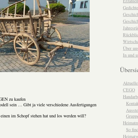
Erzähle
Gedicht
Geschic
Geschich
Jahresrü
Rückblic
Wirtsch
Über un
In und 
Übersi
Aktuelle
CEGO
Handarbe
EN zu kaufen
Kontak
dell sein … Gibt ja viele verschiedene Ausfertigungen
Ausste
einen im Schopf stehen hat und los werden will?
Grupp
Heimat
So fin
Heimatv