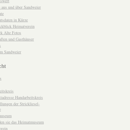
nswert
e aus und über Sandweier
hte
tsdaten in Kürze
ckblick Heimatverein
k Alte Fotos
aften und Gasthäuser
s
um Sandweier
cht
s
itskreis
tadresse Handarbeitskreis
llungen der Strickliesel-
e
museum
den sie das Heimatmuseum
erein