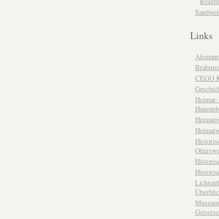
Rezept
Sandwei
Links
Alemann
Brahms
CEGO Ka
Geschic
Heimat- 
Haueneb
Heimatp
Heimatv
Historis
Otterswe
Histori
Historis
Lichtent
Überbli
Museum 
Geisers