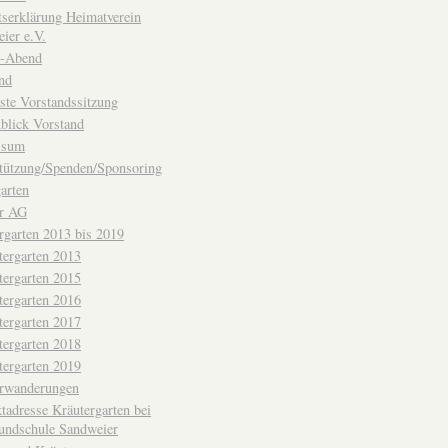
ttserklärung Heimatverein
ier e.V.
-Abend
nd
ste Vorstandssitzung
blick Vorstand
ssum
tützung/Spenden/Sponsoring
arten
er AG
rgarten 2013 bis 2019
tergarten 2013
tergarten 2015
tergarten 2016
tergarten 2017
tergarten 2018
tergarten 2019
erwanderungen
tadresse Kräutergarten bei
undschule Sandweier