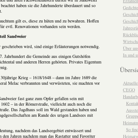
Erzähle
eachtet haben sie die Jahrhunderte überdauert und so
Gedicht
t.
Geschic
rauchtum gilt es, diese zu hüten und zu bewahren. Hoffen
Geschich
 für evtl. Renovationen vorhanden sein werden.
Jahresrü
Rückblic
teil Sandweier
Wirtsch
geschrieben wird, sind einige Erläuterungen notwendig.
Über un
In und 
7. Jahrhundert die Gemeinde aus einigen Gutshöfen
ichtental und anderen Herren gehörten. Privates Eigentum
enig.
Übersi
 30jährige Krieg – 1618/1648 – dann im Jahre 1689 die
eral Melac verbrannten und verwüsteten, sie machten vor
Aktuelle
CEGO
Handarbe
andweier fast ganz zum Opfer gefallen sein mit
Kontak
602 – in der Römerstraße, vielleicht auch noch die
straße. Das Jagdhaus soll im Wald gestanden haben und
Ausste
Jagdgesellschaften am Rande des urigen Landsees mit
Grupp
Heimat
So fin
deutung, nachdem das Landseegebiet entwässert und
n den Jahren nachdem man das Rastatter und Favoriter
Heimatv