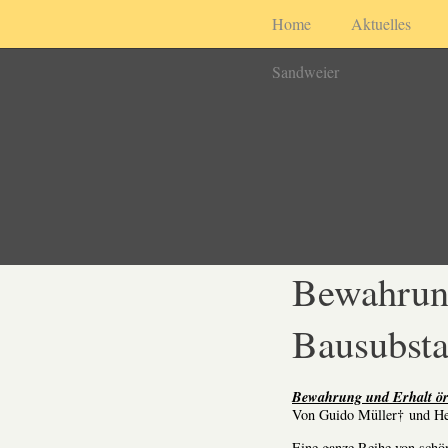
Home
Aktuelles
Sandweier
Bewahrung
Bausubst
Bewahrung und Erhalt ör
Von Guido Müller† und He
Eine ganze Reihe von schö