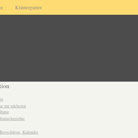
in
Kräutergarten
tion
in
g zur nächsten
ltung
ltungsberichte
 Broschüren, Kalender