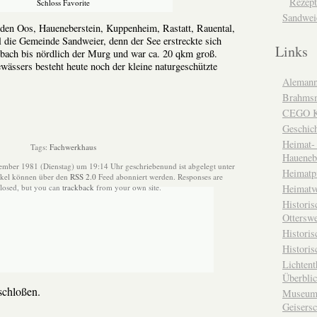
Rezept
Schloss Favorite
Sandwei
nden Oos, Haueneberstein, Kuppenheim, Rastatt, Rauental,
 die Gemeinde Sandweier, denn der See erstreckte sich
Links
dbach bis nördlich der Murg und war ca. 20 qkm groß.
ewässers besteht heute noch der kleine naturgeschützte
Alemann
Brahms
CEGO Ka
Geschic
Heimat- 
Tags:
Fachwerkhaus
Haueneb
ember 1981 (Dienstag) um 19:14 Uhr geschriebenund ist abgelegt unter
Heimatp
ikel können über den
RSS 2.0
Feed abonniert werden. Responses are
closed, but you can
trackback
from your own site.
Heimatv
Historis
Otterswe
Histori
Historis
Lichtent
Überbli
chloßen.
Museum 
Geisers