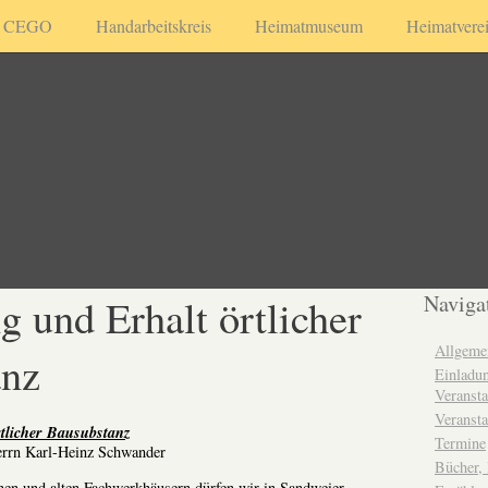
CEGO
Handarbeitskreis
Heimatmuseum
Heimatvere
 und Erhalt örtlicher
Naviga
Allgeme
anz
Einladun
Veransta
Veransta
tlicher Bausubstanz
Termine
rrn Karl-Heinz Schwander
Bücher,
nen und alten Fachwerkhäusern dürfen wir in Sandweier