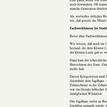
noch bewundern. Oft kaum b
manche Generation überleb
Als wertvolles örtliches B
wir, daß jeweils die Mittel
Fachwerkhäuser im Stadt
Bevor über Fachwerkhäuser 
Wir wissen, daß noch im 1
bestand, die dem Kloster L
der kleinen Leute gab es w
Dann kam der schreckliche
Heerscharen des franz. Gen
nichts halt.
Diesen Kriegswirren muß S
Ausnahme dem Jagdhaus – 1
Zehntscheuer in der Zehnt
war ein Dorado höfischer 
manigfachen Wildarten.
Das Jagdhaus verlor an Be
fruchtbar gemacht wurde, i