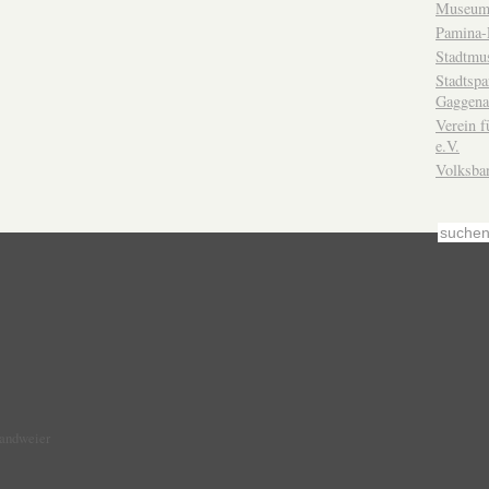
Museum
Pamina-
Stadtmu
Stadtsp
Gaggena
Verein f
e.V.
Volksba
Sandweier