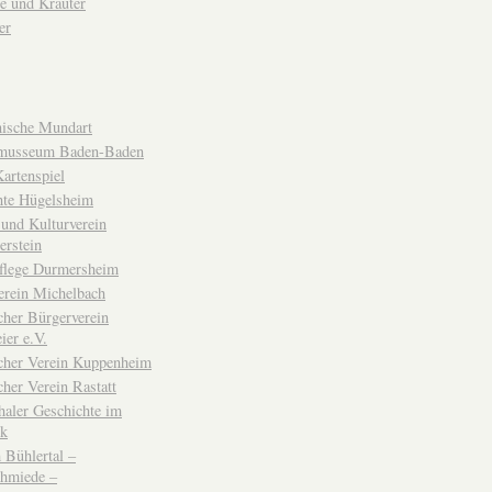
e und Kräuter
er
ische Mundart
musseum Baden-Baden
rtenspiel
hte Hügelsheim
und Kulturverein
erstein
flege Durmersheim
erein Michelbach
cher Bürgerverein
ier e.V.
scher Verein Kuppenheim
cher Verein Rastatt
haler Geschichte im
ck
Bühlertal –
chmiede –