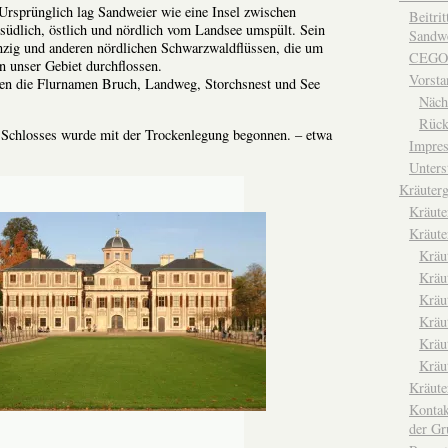
Ursprünglich lag Sandweier wie eine Insel zwischen
Beitri
südlich, östlich und nördlich vom Landsee umspült. Sein
Sandwe
nzig und anderen nördlichen Schwarzwaldflüssen, die um
CEGO
in unser Gebiet durchflossen.
Vorsta
en die Flurnamen Bruch, Landweg, Storchsnest und See
Näch
Rück
 Schlosses wurde mit der Trockenlegung begonnen. – etwa
Impre
Unters
Kräuterg
Kräut
Kräute
Kräu
Kräu
Kräu
Kräu
Kräu
Kräu
Kräut
Kontak
der Gr