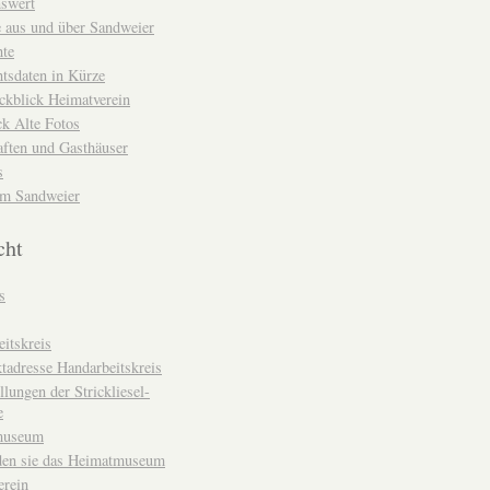
nswert
e aus und über Sandweier
hte
tsdaten in Kürze
ckblick Heimatverein
k Alte Fotos
aften und Gasthäuser
s
um Sandweier
cht
s
itskreis
tadresse Handarbeitskreis
llungen der Strickliesel-
e
museum
den sie das Heimatmuseum
erein