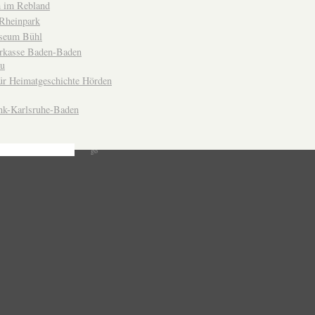
 im Rebland
Rheinpark
seum Bühl
arkasse Baden-Baden
u
ür Heimatgeschichte Hörden
nk-Karlsruhe-Baden