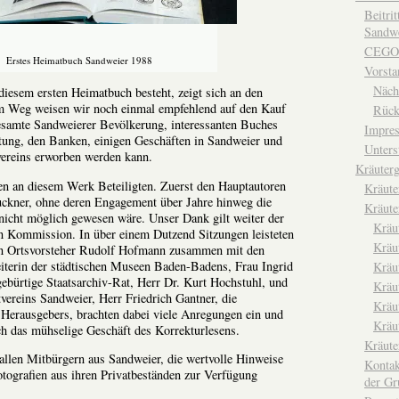
Beitri
Sandwe
CEGO
Erstes Heimatbuch Sandweier 1988
Vorsta
Näch
diesem ersten Heimatbuch besteht, zeigt sich an den
m Weg weisen wir noch einmal empfehlend auf den Kauf
Rück
 gesamte Sandweierer Bevölkerung, interessanten Buches
Impre
ltung, den Banken, einigen Geschäften in Sandweier und
Unters
ereins erworben werden kann.
Kräuterg
len an diesem Werk Beteiligten. Zuerst den Hauptautoren
Kräut
ckner, ohne deren Engagement über Jahre hinweg die
Kräute
nicht möglich gewesen wäre. Unser Dank gilt weiter der
Kräu
en Kommission. In über einem Dutzend Sitzungen leisteten
Kräu
rn Ortsvorsteher Rudolf Hofmann zusammen mit den
iterin der städtischen Museen Baden-Badens, Frau Ingrid
Kräu
ebürtige Staatsarchiv-Rat, Herr Dr. Kurt Hochstuhl, und
Kräu
vereins Sandweier, Herr Friedrich Gantner, die
Kräu
 Herausgebers, brachten dabei viele Anregungen ein und
Kräu
h das mühselige Geschäft des Korrekturlesens.
Kräut
allen Mitbürgern aus Sandweier, die wertvolle Hinweise
Kontak
tografien aus ihren Privatbeständen zur Verfügung
der Gr