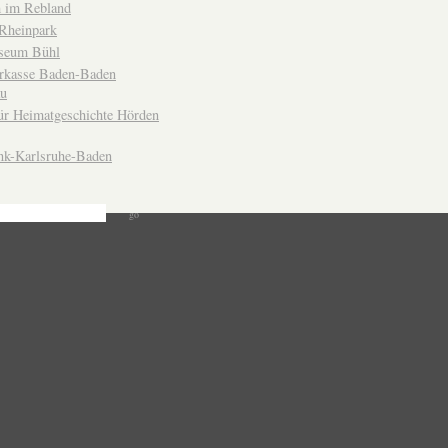
 im Rebland
Rheinpark
seum Bühl
arkasse Baden-Baden
u
ür Heimatgeschichte Hörden
nk-Karlsruhe-Baden