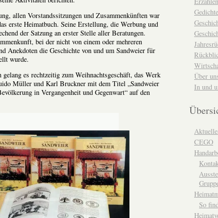
Erzähle
Gedicht
ung, allen Vorstandssitzungen und Zusammenkünften war
Geschic
as erste Heimatbuch. Seine Erstellung, die Werbung und
echend der Satzung an erster Stelle aller Beratungen.
Geschich
mmenkunft, bei der nicht von einem oder mehreren
Jahresrü
und Anekdoten die Geschichte von und um Sandweier für
Rückblic
ellt wurde.
Wirtsch
en gelang es rechtzeitig zum Weihnachtsgeschäft, das Werk
Über un
uido Müller und Karl Bruckner mit dem Titel „Sandweier
In und 
 Bevölkerung in Vergangenheit und Gegenwart“ auf den
Übersi
Aktuelle
CEGO
Handarbe
Kontak
Ausste
Grupp
Heimat
So fin
Heimatv