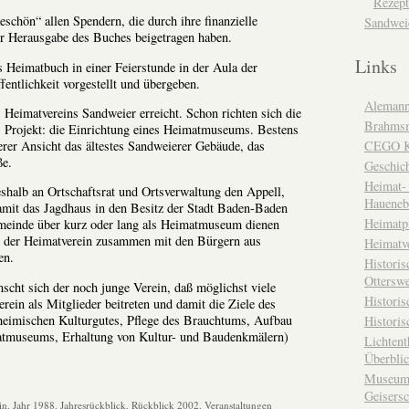
Rezept
keschön“ allen Spendern, die durch ihre finanzielle
Sandwei
ur Herausgabe des Buches beigetragen haben.
Links
Heimatbuch in einer Feierstunde in der Aula der
ffentlichkeit vorgestellt und übergeben.
Alemann
s Heimatvereins Sandweier erreicht. Schon richten sich die
Brahms
s Projekt: die Einrichtung eines Heimatmuseums. Bestens
CEGO Ka
serer Ansicht das ältestes Sandweierer Gebäude, das
ße.
Geschic
Heimat- 
eshalb an Ortschaftsrat und Ortsverwaltung den Appell,
Haueneb
damit das Jagdhaus in den Besitz der Stadt Baden-Baden
Heimatp
meinde über kurz oder lang als Heimatmuseum dienen
d der Heimatverein zusammen mit den Bürgern aus
Heimatv
en.
Historis
Otterswe
scht sich der noch junge Verein, daß möglichst viele
Histori
ein als Mitglieder beitreten und damit die Ziele des
 heimischen Kulturgutes, Pflege des Brauchtums, Aufbau
Historis
atmuseums, Erhaltung von Kultur- und Baudenkmälern)
Lichtent
Überbli
Museum 
Geisers
in
,
Jahr 1988
,
Jahresrückblick
,
Rückblick 2002
,
Veranstaltungen