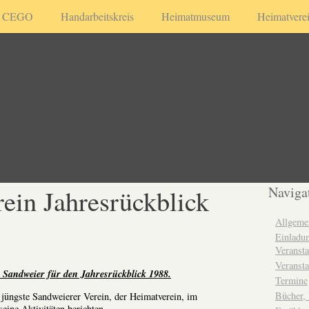
CEGO
Handarbeitskreis
Heimatmuseum
Heimatvere
ein Jahresrückblick
Naviga
Allgeme
Einladun
Veransta
Veransta
 Sandweier für den Jahresrückblick 1988.
Termine
Bücher,
jüngste Sandweierer Verein, der Heimatverein, im
eine Aktivitäten berichten.