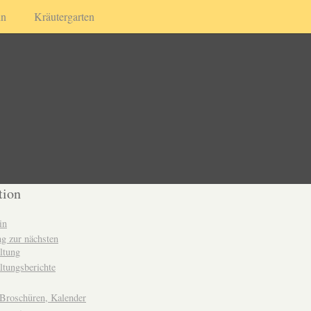
in
Kräutergarten
tion
in
g zur nächsten
ltung
ltungsberichte
 Broschüren, Kalender