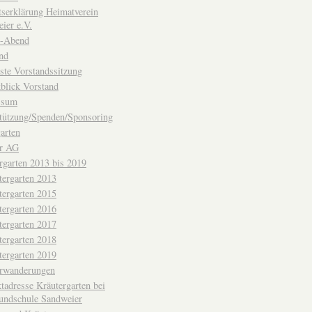
ttserklärung Heimatverein
ier e.V.
-Abend
nd
ste Vorstandssitzung
blick Vorstand
ssum
tützung/Spenden/Sponsoring
arten
er AG
rgarten 2013 bis 2019
tergarten 2013
tergarten 2015
tergarten 2016
tergarten 2017
tergarten 2018
tergarten 2019
erwanderungen
tadresse Kräutergarten bei
undschule Sandweier