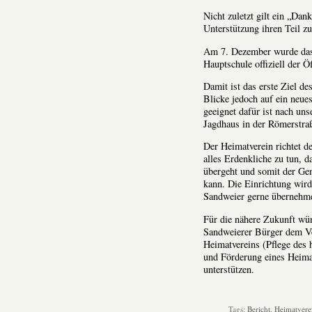
Nicht zuletzt gilt ein „Dan
Unterstützung ihren Teil z
Am 7. Dezember wurde das 
Hauptschule offiziell der Ö
Damit ist das erste Ziel de
Blicke jedoch auf ein neue
geeignet dafür ist nach un
Jagdhaus in der Römerstra
Der Heimatverein richtet d
alles Erdenkliche zu tun, 
übergeht und somit der Ge
kann. Die Einrichtung wir
Sandweier gerne übernehm
Für die nähere Zukunft wün
Sandweierer Bürger dem Ver
Heimatvereins (Pflege des
und Förderung eines Heim
unterstützen.
Tags:
Bericht
,
Heimatvere