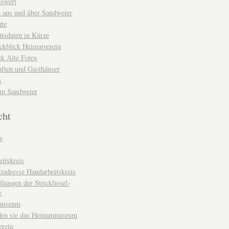
nswert
e aus und über Sandweier
hte
tsdaten in Kürze
ckblick Heimatverein
k Alte Fotos
aften und Gasthäuser
s
um Sandweier
cht
s
itskreis
tadresse Handarbeitskreis
llungen der Strickliesel-
e
museum
den sie das Heimatmuseum
erein