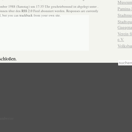
Museum
ember 1988 (Samstag) um 17:35 Uhr geschriebenund ist abgelegt unter .
Pamina-
können über den
RSS 2.0
Feed abonniert werden. Responses are currently
Stadtmu
d, but you can
trackback
from your own site.
Stadtsp
Gaggena
Verein f
e.V.
Volksba
chloßen.
Sandweier