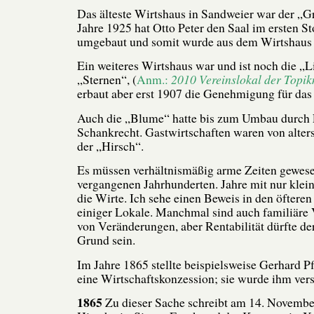
Das älteste Wirtshaus in Sandweier war der „
Jahre 1925 hat Otto Peter den Saal im ersten 
umgebaut und somit wurde aus dem Wirtshaus 
Ein weiteres Wirtshaus war und ist noch die „L
„Sternen“, (
Anm.:
2010 Vereinslokal der Topik
erbaut aber erst 1907 die Genehmigung für da
Auch die
„Blume“ hatte bis zum Umbau durch F
Schankrecht. Gastwirtschaften waren von alter
der „Hirsch“.
Es müssen verhältnismäßig arme Zeiten gewese
vergangenen Jahrhunderten. Jahre mit nur klei
die Wirte. Ich sehe einen Beweis in den öftere
einiger Lokale. Manchmal sind auch familiäre 
von Veränderungen, aber Rentabilität dürfte d
Grund sein.
Im Jahre 1865 stellte beispielsweise Gerhard P
eine Wirtschaftskonzession; sie wurde ihm vers
1865
Zu dieser Sache schreibt am 14. Novembe