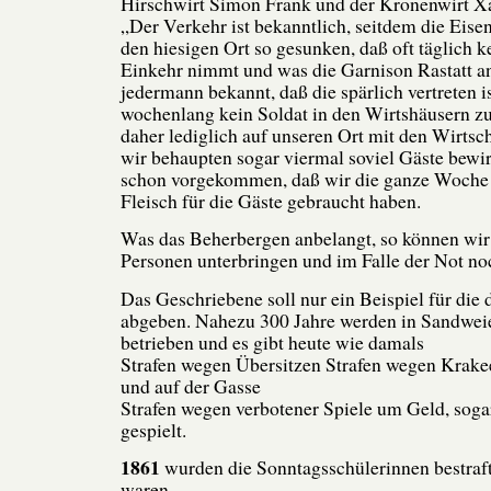
Hirschwirt Simon Frank und der Kronenwirt Xa
„Der Verkehr ist bekanntlich, seitdem die Eisen
den hiesigen Ort so gesunken, daß oft täglich k
Einkehr nimmt und was die Garnison Rastatt an
jedermann bekannt, daß die spärlich vertreten is
wochenlang kein Soldat in den Wirtshäusern zu 
daher lediglich auf unseren Ort mit den Wirtsch
wir behaupten sogar viermal soviel Gäste bewir
schon vorgekommen, daß wir die ganze Woche 
Fleisch für die Gäste gebraucht haben.
Was das Beherbergen anbelangt, so können wir
Personen unterbringen und im Falle der Not no
Das Geschriebene soll nur ein Beispiel für die
abgeben. Nahezu 300 Jahre werden in Sandwei
betrieben und es gibt heute wie damals
Strafen wegen Übersitzen Strafen wegen Krake
und auf der Gasse
Strafen wegen verbotener Spiele um Geld, sog
gespielt.
1861
wurden die Sonntagsschülerinnen bestraft
waren.