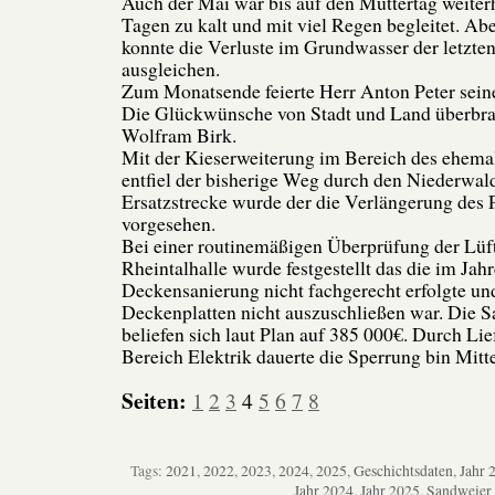
Auch der Mai war bis auf den Muttertag weiterh
Tagen zu kalt und mit viel Regen begleitet. Ab
konnte die Verluste im Grundwasser der letzten
ausgleichen.
Zum Monatsende feierte Herr Anton Peter seine
Die Glückwünsche von Stadt und Land überbra
Wolfram Birk.
Mit der Kieserweiterung im Bereich des ehema
entfiel der bisherige Weg durch den Niederwald
Ersatzstrecke wurde der die Verlängerung des
vorgesehen.
Bei einer routinemäßigen Überprüfung der Lüf
Rheintalhalle wurde festgestellt das die im Jah
Deckensanierung nicht fachgerecht erfolgte und
Deckenplatten nicht auszuschließen war. Die 
beliefen sich laut Plan auf 385 000€. Durch Li
Bereich Elektrik dauerte die Sperrung bin Mitt
Seiten:
1
2
3
4
5
6
7
8
Tags:
2021
,
2022
,
2023
,
2024
,
2025
,
Geschichtsdaten
,
Jahr 
Jahr 2024
,
Jahr 2025
,
Sandweier