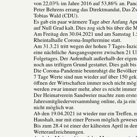
von 22,03% im Jahre 2016 auf 53,86% an. Pan
Peter Behrens errang das Direktmandat, Das Z
Tobias Wald (CDU).
Es gab ein paar wärmere Tage aber Anfang Apri
auf Null Grad kalt. Dies zog sich bis über die M
Am Freitag den 30.04.2021 und am Samstag 1.5
Rheintalhalle Corona-Impftermine statt.
Am 31.3.21 tritt wegen der hohen 7 Tages-Inzi
eine nächtliche Ausgangssperre zwischen 21 U
Folgetages. Der Aufenthalt außerhalb der eige
noch aus triftigen Grund gestattet. Dies galt bis
Die Corona-Pandemie beunruhigt die Bevölker
7 Tage Werte sind nun wieder auf über 150 gekle
öffnen der Wirtschaften immer noch nicht mög
werden zwar immer mehr, aber es reicht immer 
Der Heimatverein Sandweier machte zum erste
Jahresmitgliederversammlung online, da ja ein
nicht möglich war.
Ab den 19.04.2021 ist wieder nur ein Treffen, 
Haushalt, nur mit einer Person möglich gewese
Bis zum 28.4 ist einer der kältesten April in de
Wetteraufzeichnungen.