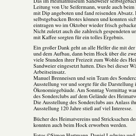
Das im Heimatmuseum Sandweier selbstgebacke
Leitung von Ute Seifermann, wurde auch bei
mit Dip angeboten und fand reisenden Absatz.
selbstgebacken Brotes können und konnten sich 
eintragen wo im Oktober wieder frisch gebacke
Nicht zuletzt auch die zahlreich gespendeten 
mit Kaffee sorgten für ein tolles Ergebnis.
Ein großer Dank geht an alle Helfer die mit de
und dem Aufbau, dann beim Hock über die zw
viele Stunden ihrer Freizeit zum Wohle des He
Sandweier eingesetzt hatten. Dies bei dieser 
Arbeitseinsatz.
Manuel Brenneisen und sein Team des Sondercl
Ausstellung vor und sorgte für die Darstellung
Ökonomiegebäude. Am Sonntag Vormittag war
des Sonderclubs auf dem Gelände des Heimatv
Die Ausstellung des Sonderclubs aus Anlass ih
Ausstellung 120 Jahre stieß auf viel Interesse.
Bücher des Heimatvereins und Stricksachen de
konnten auch beim Hock erworben werden.
Fotos ©Simon Hartmann, Daniel Ledwina und 