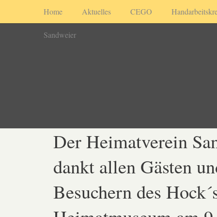
Home
Aktuelles
CEGO
Handarbeitskre
Sandweier
Der Heimatverein Sa
dankt allen Gästen un
Besuchern des Hock´
Heimatmuseum am 9.