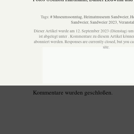
Tags:
# Museumssonntag
,
Heimatmuseum Sandweier
,
He
Sandweier
,
Sandweier 2023
,
Veransta
Dieser Artikel wurde am 12. September 2023 (Dienstag) um
ist abgelegt unter . Kommentare zu diesem Artikel könne
abonniert werden. Responses are currently closed, but you c
site.
Kommentare wurden geschloßen.