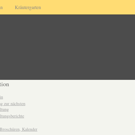
in
Kräutergarten
tion
in
g zur nächsten
ltung
ltungsberichte
 Broschüren, Kalender