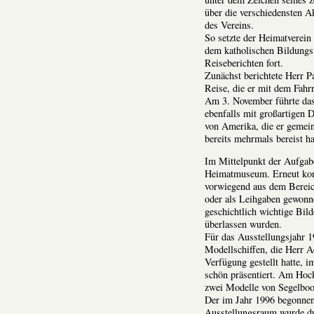
über die verschiedensten A
des Vereins.
So setzte der Heimatverein
dem katholischen Bildungs
Reiseberichten fort.
Zunächst berichtete Herr P
Reise, die er mit dem Fahr
Am 3. November führte das
ebenfalls mit großartigen 
von Amerika, die er gemei
bereits mehrmals bereist ha
Im Mittelpunkt der
Aufgabe
Heimatmuseum. Erneut konn
vorwiegend aus dem Bereich
oder als Leihgaben gewonn
geschichtlich wichtige Bil
überlassen wurden.
Für das Ausstellungsjahr 
Modellschiffen, die Herr 
Verfügung gestellt hatte, 
schön präsentiert. Am Hoc
zwei Modelle von Segelboote
Der im Jahr 1996 begonnen
Ausstellungsraum wurde du