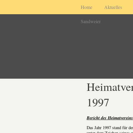
Home
Aktuelles
Sandweier
Heimatver
1997
Bericht des Heimatvereins
Das Jahr 1997 stand für de
unter dem Zeichen seines 