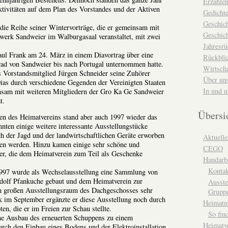
Erzähle
ktivitäten auf dem Plan des Vorstandes und der Aktiven
Gedicht
Geschic
 die Reihe seiner Wintervorträge, die er gemeinsam mit
Geschich
werk Sandweier im Walburgasaal veranstaltet, mit zwei
Jahresrü
aul Frank am 24. März in einem Diavortrag über eine
Rückblic
rad von Sandweier bis nach Portugal unternommen hatte.
Wirtsch
 Vorstandsmitglied Jürgen Schneider seine Zuhörer
Über un
Dias durch verschiedene Gegenden der Vereinigten Staaten
In und 
nsam mit weiteren Mitgliedern der Gro Ka Ge Sandweier
t.
Übersi
n des Heimatvereins stand aber auch 1997 wieder das
ten einige weitere interessante Ausstellungstücke
 der Jagd und der landwirtschaftlichen Geräte erworben
Aktuelle
en werden. Hinzu kamen einige sehr schöne und
CEGO
der, die dem Heimatverein zum Teil als Geschenke
Handarbe
Kontak
1997 wurde als Wechselausstellung eine Sammlung von
Adolf Pfankuche gebaut und dem Heimatverein zur
Ausste
im großen Ausstellungsraum des Dachgeschosses sehr
Grupp
k im September ergänzte er diese Ausstellung noch durch
Heimat
n, die er im Freien zur Schau stellte.
So fin
e Ausbau des erneuerten Schuppens zu einem
Heimatv
rch den Einbau eines Bodens und der Elektroinstallation