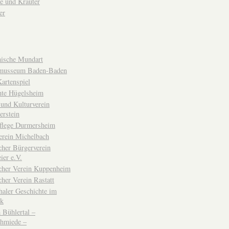
e und Kräuter
er
ische Mundart
musseum Baden-Baden
rtenspiel
hte Hügelsheim
und Kulturverein
erstein
flege Durmersheim
erein Michelbach
cher Bürgerverein
ier e.V.
scher Verein Kuppenheim
cher Verein Rastatt
haler Geschichte im
ck
Bühlertal –
chmiede –