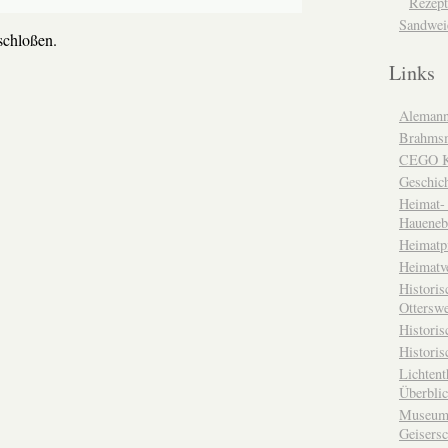
Rezept
Sandwei
chloßen.
Links
Alemann
Brahms
CEGO Ka
Geschic
Heimat- 
Haueneb
Heimatp
Heimatv
Historis
Otterswe
Histori
Historis
Lichtent
Überbli
Museum 
Geisers