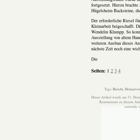
fortgesetzt. Hierzu bracht
Hügelsheim Backsteine, die
Der erforderliche Riesel f
Kleinarbeit beigeschafft.
Wendelin Klumpp. So konn
Ausstellung von altem Han
weiteren Ausbau dieses Aus
nächste Zeit noch eine wic
Die
Seiten:
1
2
3
4
Tags:
Bericht
,
Heimatver
Dieser Artikel wurde am 31. Dez
. Kommentare zu diesem Art
currently 