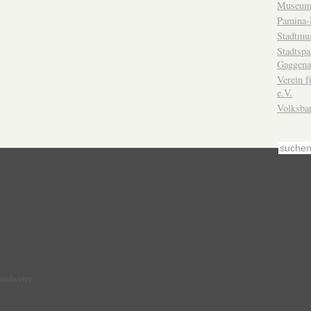
Museum
Pamina-
Stadtmu
Stadtsp
Gaggena
Verein f
e.V.
Volksba
Sandweier