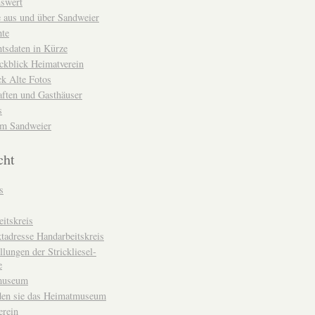
nswert
e aus und über Sandweier
hte
tsdaten in Kürze
ckblick Heimatverein
k Alte Fotos
aften und Gasthäuser
s
um Sandweier
cht
s
itskreis
tadresse Handarbeitskreis
llungen der Strickliesel-
e
museum
den sie das Heimatmuseum
erein