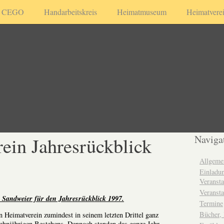
CEGO
Handarbeitskreis
Heimatmuseum
Heimatvere
ein Jahresrückblick
Naviga
Allgeme
Einladun
Veransta
Veransta
 Sandweier für den Jahresrückblick 1997.
Termine
Bücher,
n Heimatverein zumindest in seinem letzten Drittel ganz
zehnjährigen Bestehens. Dennoch standen das ganze Jahr