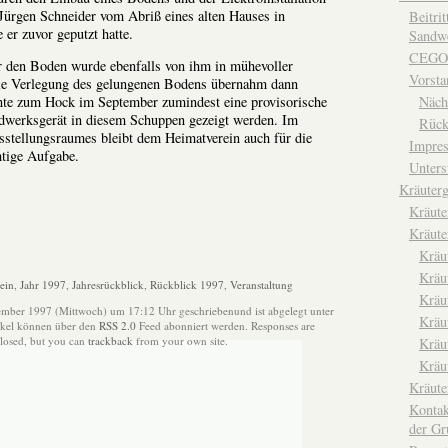
e Jürgen Schneider vom Abriß eines alten Hauses in
Beitri
 er zuvor geputzt hatte.
Sandwe
CEGO
ür den Boden wurde ebenfalls von ihm in mühevoller
Vorsta
 Die Verlegung des gelungenen Bodens übernahm dann
Näch
te zum Hock im September zumindest eine provisorische
dwerksgerät in diesem Schuppen gezeigt werden. Im
Rück
stellungsraumes bleibt dem Heimatverein auch für die
Impre
htige Aufgabe.
Unters
Kräuterg
Kräut
Kräute
Kräu
Kräu
ein
,
Jahr 1997
,
Jahresrückblick
,
Rückblick 1997
,
Veranstaltung
Kräu
ember 1997 (Mittwoch) um 17:12 Uhr geschriebenund ist abgelegt unter
Kräu
ikel können über den
RSS 2.0
Feed abonniert werden. Responses are
closed, but you can
trackback
from your own site.
Kräu
Kräu
Kräut
Kontak
der Gr