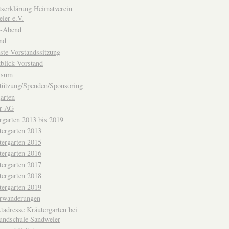
ttserklärung Heimatverein
ier e.V.
-Abend
nd
ste Vorstandssitzung
blick Vorstand
ssum
tützung/Spenden/Sponsoring
arten
er AG
rgarten 2013 bis 2019
tergarten 2013
tergarten 2015
tergarten 2016
tergarten 2017
tergarten 2018
tergarten 2019
erwanderungen
tadresse Kräutergarten bei
undschule Sandweier