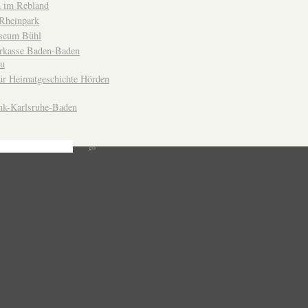
 im Rebland
Rheinpark
seum Bühl
arkasse Baden-Baden
u
ür Heimatgeschichte Hörden
nk-Karlsruhe-Baden