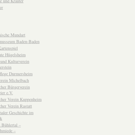
e und Kräuter
er
ische Mundart
musseum Baden-Baden
rtenspiel
hte Hügelsheim
und Kulturverein
erstein
flege Durmersheim
erein Michelbach
cher Bürgerverein
ier e.V.
scher Verein Kuppenheim
cher Verein Rastatt
haler Geschichte im
ck
Bühlertal –
chmiede –