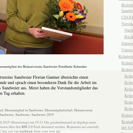
Beitri
Sandwe
CEGO
Vorsta
Näch
Rück
Impre
Unters
Kräuterg
Kräut
renmitglied des Heimatvereins Sandweier Friedlinde Schneider
Kräute
Kräu
vereins Sandweier Florian Gantner übereichte einen
nde und sprach einen besonderen Dank für die Arbeit im
Kräu
 Sandweier aus. Meist haben die Vorstandsmitglieder das
Kräu
n Tag erhalten.
Kräu
Kräu
Kräu
ed
,
Ehrenmitglied in Sandweier
,
Ehrenmitgliedschaft
,
Heimatverein
Sandweier
,
Sandweier
,
Sandweier 2019
Kräut
Kontak
il 2019 (Donnerstag) um 19:31 Uhr geschriebenund ist abgelegt unter .
der Gr
können über den
RSS 2.0
Feed abonniert werden. Responses are currently
d, but you can
trackback
from your own site.