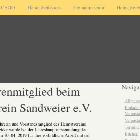
CEGO
Handarbeitskreis
Heimatmuseum
Heimatvere
enmitglied beim
Naviga
Allgeme
ein Sandweier e.V.
Einladun
Veransta
Veransta
ührerin und Vorstandsmitglied des Heimatvereins
Termine
eider wurde bei der Jahreshauptversammlung des
Bücher,
 10. 04. 2019 für ihre vorbildliche Arbeit mit der