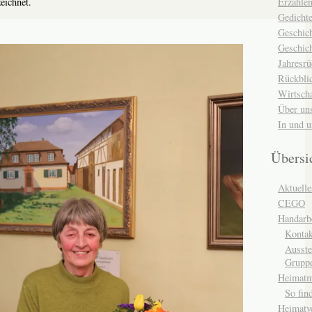
Erzähle
eichnet.
Gedicht
Geschic
Geschich
Jahresrü
Rückblic
Wirtsch
Über un
In und 
Übersi
Aktuelle
CEGO
Handarbe
Kontak
Ausste
Grupp
Heimat
So fin
Heimatv