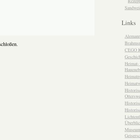
Rezept
Sandwei
Links
Alemann
Brahms
chloßen.
CEGO Ka
Geschic
Heimat- 
Haueneb
Heimatp
Heimatv
Historis
Otterswe
Histori
Historis
Lichtent
Überbli
Museum 
Geisers