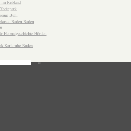
 im Rebland
Rheinpark
seum Bühl
arkasse Baden-Baden
u
ür Heimatgeschichte Hörden
nk-Karlsruhe-Baden