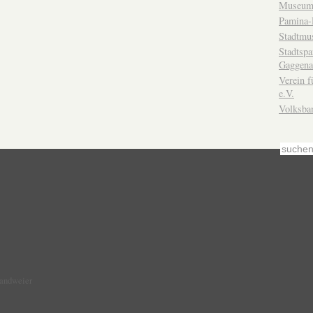
Museum
Pamina-
Stadtmu
Stadtsp
Gaggena
Verein f
e.V.
Volksba
Sandweier