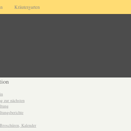
in
Kräutergarten
tion
in
g zur nächsten
ltung
ltungsberichte
 Broschüren, Kalender