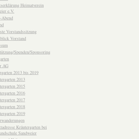
ttserklärung Heimatverein
ier e.V.
-Abend
nd
ste Vorstandssitzung
blick Vorstand
ssum
tützung/Spenden/Sponsoring
arten
er AG
rgarten 2013 bis 2019
tergarten 2013
tergarten 2015
tergarten 2016
tergarten 2017
tergarten 2018
tergarten 2019
erwanderungen
tadresse Kräutergarten bei
undschule Sandweier