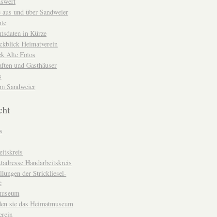
nswert
e aus und über Sandweier
hte
tsdaten in Kürze
ckblick Heimatverein
k Alte Fotos
aften und Gasthäuser
s
um Sandweier
cht
s
itskreis
tadresse Handarbeitskreis
llungen der Strickliesel-
e
museum
den sie das Heimatmuseum
erein