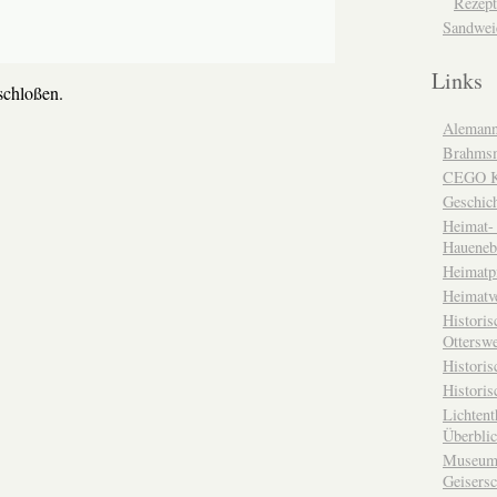
Rezept
Sandwei
Links
chloßen.
Alemann
Brahms
CEGO Ka
Geschic
Heimat- 
Haueneb
Heimatp
Heimatv
Historis
Otterswe
Histori
Historis
Lichtent
Überbli
Museum 
Geisers