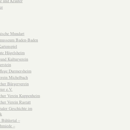
e und Kräuter
er
ische Mundart
musseum Baden-Baden
rtenspiel
hte Hügelsheim
und Kulturverein
erstein
flege Durmersheim
erein Michelbach
cher Bürgerverein
ier e.V.
scher Verein Kuppenheim
cher Verein Rastatt
haler Geschichte im
ck
Bühlertal –
chmiede –