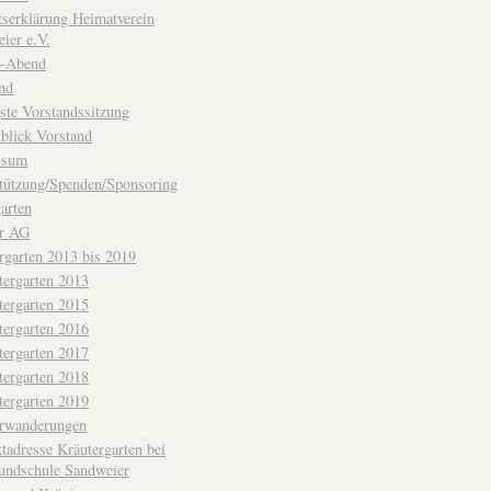
ttserklärung Heimatverein
ier e.V.
-Abend
nd
ste Vorstandssitzung
blick Vorstand
ssum
tützung/Spenden/Sponsoring
arten
er AG
rgarten 2013 bis 2019
tergarten 2013
tergarten 2015
tergarten 2016
tergarten 2017
tergarten 2018
tergarten 2019
erwanderungen
tadresse Kräutergarten bei
undschule Sandweier