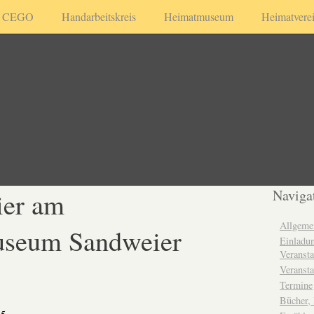
CEGO
Handarbeitskreis
Heimatmuseum
Heimatvere
ier am
Naviga
Allgeme
seum Sandweier
Einladun
Veransta
Veransta
Termine
Bücher,