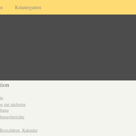
in
Kräutergarten
tion
in
g zur nächsten
ltung
ltungsberichte
 Broschüren, Kalender