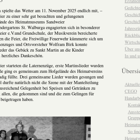
25
Erzähle
Gedicht
 spielte das Wetter am 11. November 2025 endlich mit, –
Geschic
ier zu einer sehr gut besuchten und gelungenen
Geschich
lände des Heimatmuseums Sandweier
dergartens St. Walburga engagierten sich in besonderer
Jahresrü
ier e.V.und Grundschule, der Musikverein bereicherte
Rückblic
en die Feier, die Freiwillige Feuerwehr kümmerte sich um
Wirtsch
nenzuges und Ortsvorsteher Wolfram Birk konnte
Über un
wieder das Gebäck zu Sankt Martin an die Kinder
 herzliches Dankeschön.
In und 
ier starteten die Laternenzüge, erste Martinslieder wurden
Übersi
ße ging es gemeinsam zum Hofgelände des Heimatvereins
ändig füllte. Drei gemeinsame Lieder wurden gesungen und
 durfte natürlich nicht die Szene mit der Mantelteilung
Aktuelle
usreichend Gelegenheit bei Speisen und Getränken zu
CEGO
k allen, die gekommen sind und die zum Gelingen für
Handarbe
beigetragen haben.
Kontak
Ausste
Grupp
Heimat
So fin
Heimatv