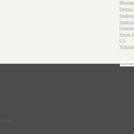
Museum
Pamina-
Stadtmu
Stadtsp
Gaggena
Verein f
e.V.
Volksba
Sandweier