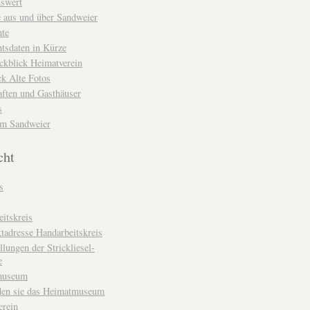
nswert
e aus und über Sandweier
hte
tsdaten in Kürze
ckblick Heimatverein
k Alte Fotos
aften und Gasthäuser
s
um Sandweier
cht
s
itskreis
tadresse Handarbeitskreis
llungen der Strickliesel-
e
museum
den sie das Heimatmuseum
erein