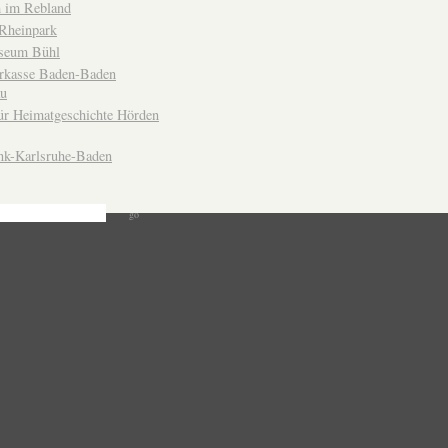
 im Rebland
Rheinpark
seum Bühl
arkasse Baden-Baden
u
ür Heimatgeschichte Hörden
nk-Karlsruhe-Baden