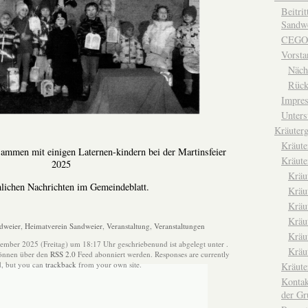
Beitri
Sandwe
CEGO
Vorsta
Näch
Rück
Impre
Unters
Kräuterg
Kräut
sammen mit einigen Laternen-kindern bei der Martinsfeier
Kräute
2025
Kräu
hlichen Nachrichten im Gemeindeblatt.
Kräu
Kräu
Kräu
dweier
,
Heimatverein Sandweier
,
Veranstaltung
,
Veranstaltungen
Kräu
ember 2025 (Freitag) um 18:17 Uhr geschriebenund ist abgelegt unter .
Kräu
können über den
RSS 2.0
Feed abonniert werden. Responses are currently
d, but you can
trackback
from your own site.
Kräut
Kontak
der Gr