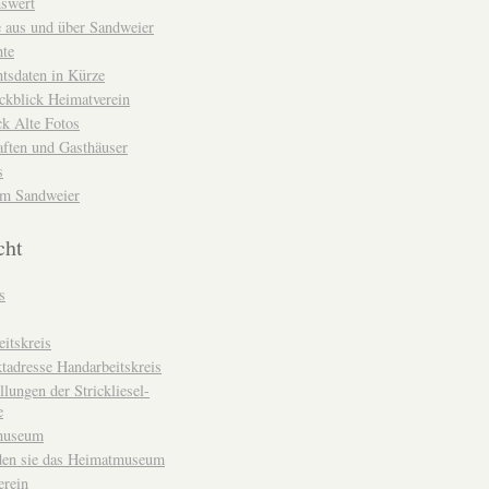
nswert
e aus und über Sandweier
hte
tsdaten in Kürze
ckblick Heimatverein
k Alte Fotos
aften und Gasthäuser
s
um Sandweier
cht
s
itskreis
tadresse Handarbeitskreis
llungen der Strickliesel-
e
museum
den sie das Heimatmuseum
erein