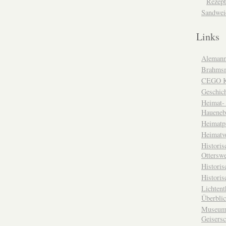
Rezept
Sandwei
Links
Alemann
Brahms
CEGO Ka
Geschic
Heimat- 
Haueneb
Heimatp
Heimatv
Historis
Otterswe
Histori
Historis
Lichtent
Überbli
Museum 
Geisers