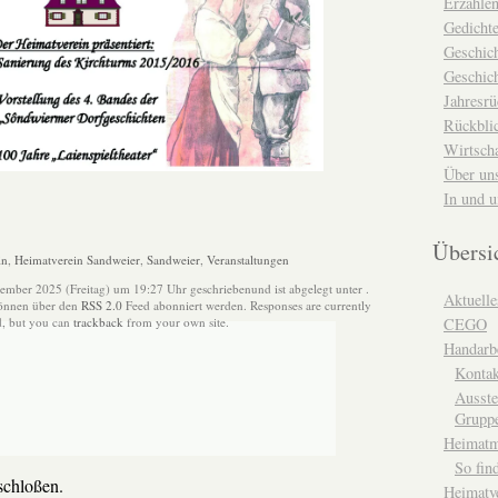
Erzähle
Gedicht
Geschic
Geschich
Jahresrü
Rückblic
Wirtsch
Über un
In und 
Übersi
in
,
Heimatverein Sandweier
,
Sandweier
,
Veranstaltungen
ember 2025 (Freitag) um 19:27 Uhr geschriebenund ist abgelegt unter .
Aktuelle
können über den
RSS 2.0
Feed abonniert werden. Responses are currently
d, but you can
trackback
from your own site.
CEGO
Handarbe
Kontak
Ausste
Grupp
Heimat
So fin
chloßen.
Heimatv