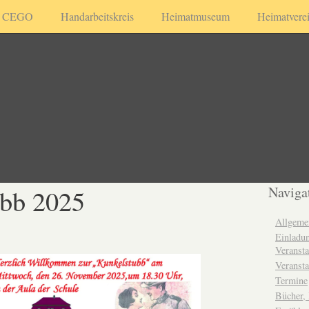
CEGO
Handarbeitskreis
Heimatmuseum
Heimatvere
ubb 2025
Naviga
Allgeme
Einladun
Veransta
Veransta
Termine
Bücher,