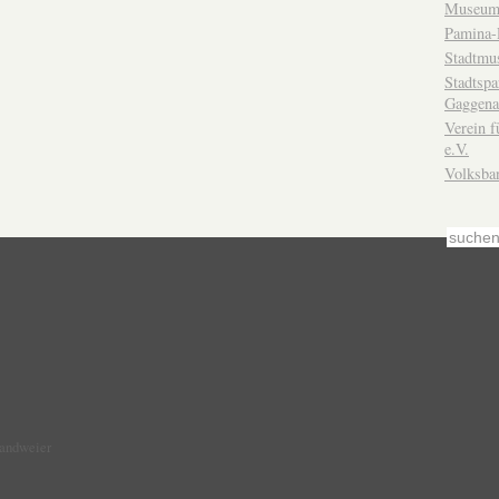
Museum
Pamina-
Stadtmu
Stadtsp
Gaggena
Verein f
e.V.
Volksba
Sandweier