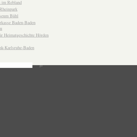
 im Rebland
Rheinpark
seum Bühl
arkasse Baden-Baden
u
ür Heimatgeschichte Hörden
nk-Karlsruhe-Baden