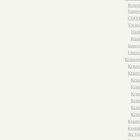
Beitri
Sandwe
CEGO
Vorsta
Näch
Rück
Impre
Unters
Kräuterg
Kräut
Kräute
Kräu
Kräu
Kräu
Kräu
Kräu
Kräu
Kräut
Kontak
der Gr