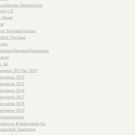
ttserklärung Heimatverein
ier e.V.
-Abend
nd
ste Vorstandssitzung
blick Vorstand
ssum
tützung/Spenden/Sponsoring
arten
er AG
rgarten 2013 bis 2019
tergarten 2013
tergarten 2015
tergarten 2016
tergarten 2017
tergarten 2018
tergarten 2019
erwanderungen
tadresse Kräutergarten bei
undschule Sandweier