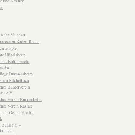
e und Kräuter
er
ische Mundart
musseum Baden-Baden
rtenspiel
hte Hügelsheim
und Kulturverein
erstein
flege Durmersheim
erein Michelbach
cher Bürgerverein
ier e.V.
scher Verein Kuppenheim
cher Verein Rastatt
haler Geschichte im
ck
Bühlertal –
chmiede –