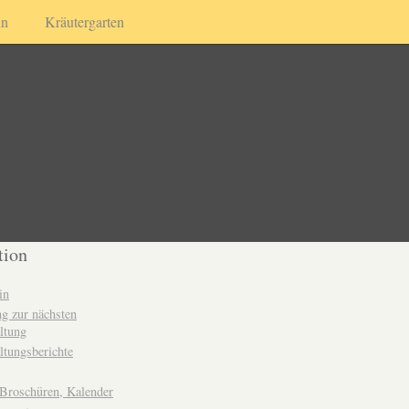
in
Kräutergarten
tion
in
g zur nächsten
ltung
ltungsberichte
 Broschüren, Kalender