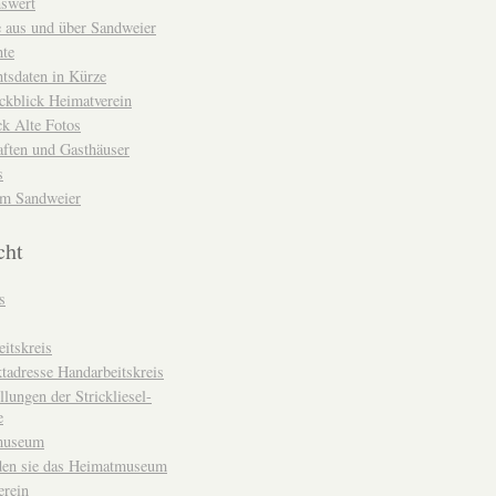
nswert
e aus und über Sandweier
hte
tsdaten in Kürze
ckblick Heimatverein
k Alte Fotos
aften und Gasthäuser
s
um Sandweier
cht
s
itskreis
tadresse Handarbeitskreis
llungen der Strickliesel-
e
museum
den sie das Heimatmuseum
erein