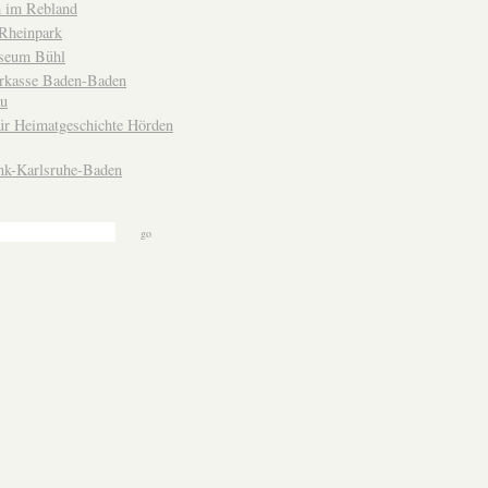
 im Rebland
Rheinpark
seum Bühl
arkasse Baden-Baden
u
ür Heimatgeschichte Hörden
nk-Karlsruhe-Baden