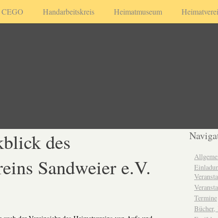
CEGO
Handarbeitskreis
Heimatmuseum
Heimatvere
kblick des
Naviga
Allgeme
eins Sandweier e.V.
Einladun
Veransta
Veransta
Termine
Bücher,