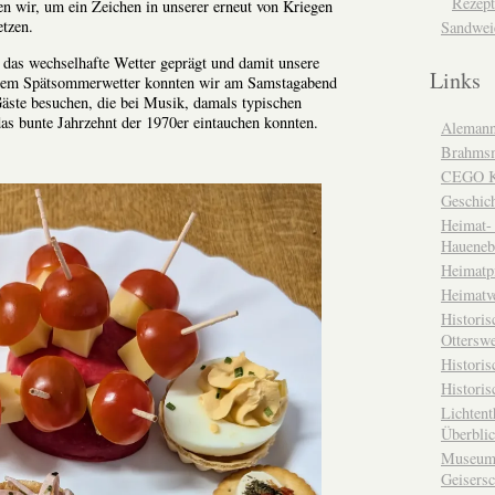
Rezept
ten wir, um ein Zeichen in unserer erneut von Kriegen
etzen.
Sandwei
 das wechselhafte Wetter geprägt und damit unsere
Links
önem Spätsommerwetter konnten wir am Samstagabend
äste besuchen, die bei Musik, damals typischen
as bunte Jahrzehnt der 1970er eintauchen konnten.
Alemann
Brahms
CEGO Ka
Geschic
Heimat- 
Haueneb
Heimatp
Heimatv
Historis
Otterswe
Histori
Historis
Lichtent
Überbli
Museum 
Geisers