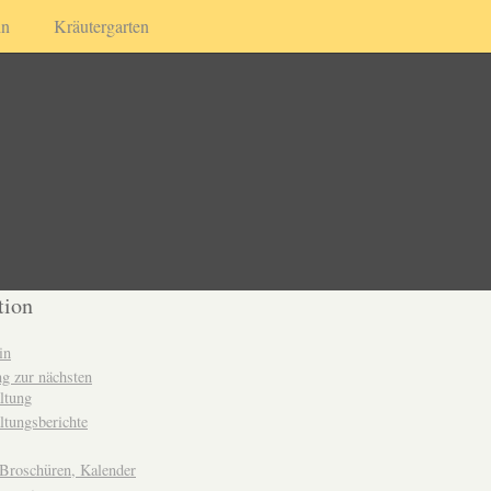
in
Kräutergarten
tion
in
g zur nächsten
ltung
ltungsberichte
 Broschüren, Kalender