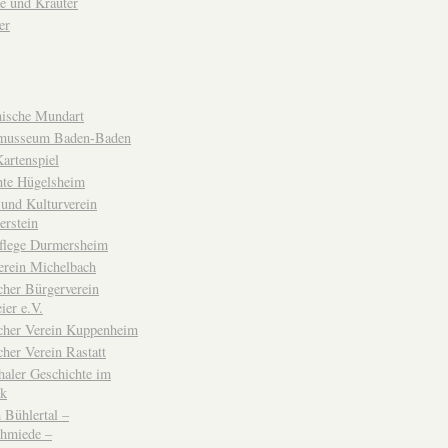
e und Kräuter
er
ische Mundart
musseum Baden-Baden
rtenspiel
hte Hügelsheim
und Kulturverein
erstein
flege Durmersheim
erein Michelbach
cher Bürgerverein
ier e.V.
scher Verein Kuppenheim
cher Verein Rastatt
haler Geschichte im
ck
Bühlertal –
chmiede –