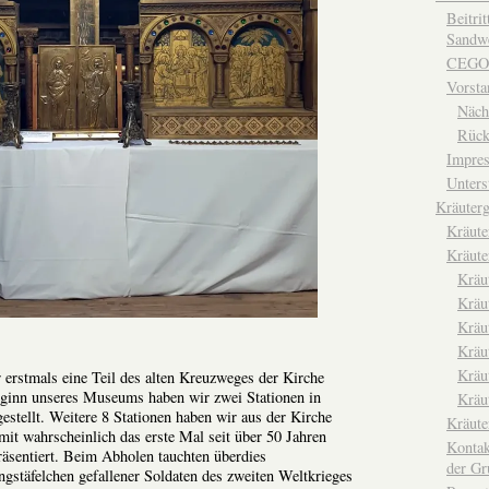
Beitri
Sandwe
CEGO
Vorsta
Näch
Rück
Impre
Unters
Kräuterg
Kräut
Kräute
Kräu
Kräu
Kräu
Kräu
Kräu
erstmals eine Teil des alten Kreuzweges der Kirche
eginn unseres Museums haben wir zwei Stationen in
Kräu
estellt. Weitere 8 Stationen haben wir aus der Kirche
Kräut
it wahrscheinlich das erste Mal seit über 50 Jahren
Kontak
präsentiert. Beim Abholen tauchten überdies
der Gr
gstäfelchen gefallener Soldaten des zweiten Weltkrieges