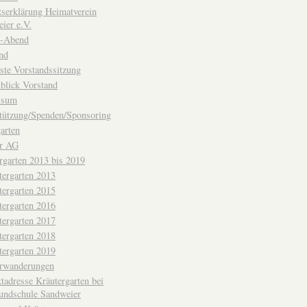
ttserklärung Heimatverein
ier e.V.
-Abend
nd
ste Vorstandssitzung
blick Vorstand
ssum
tützung/Spenden/Sponsoring
arten
er AG
rgarten 2013 bis 2019
tergarten 2013
tergarten 2015
tergarten 2016
tergarten 2017
tergarten 2018
tergarten 2019
erwanderungen
tadresse Kräutergarten bei
undschule Sandweier