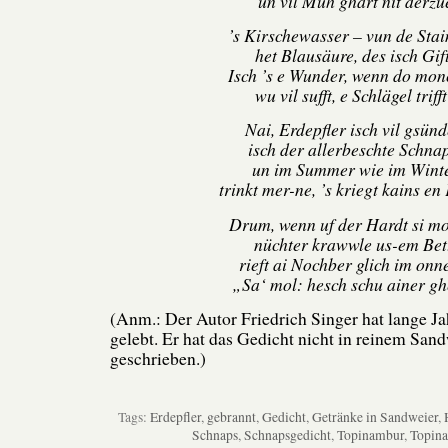
un vil Müh ghärt nit derzu
’s Kirschewasser – vun de Stai
het Blausäure, des isch Gif
Isch ’s e Wunder, wenn do mon
wu vil sufft, e Schlägel triff
Nai, Erdepfler isch vil gsünd
isch der allerbeschte Schnap
un im Summer wie im Wint
trinkt mer-ne, ’s kriegt kains en
Drum, wenn uf der Hardt si mo
nüchter krawwle us-em Bet
rieft ai Nochber glich im onn
„Sa‘ mol: hesch schu ainer g
(Anm.: Der Autor Friedrich Singer hat lange J
gelebt. Er hat das Gedicht nicht in reinem San
geschrieben.)
Tags:
Erdepfler
,
gebrannt
,
Gedicht
,
Getränke in Sandweier
,
Schnaps
,
Schnapsgedicht
,
Topinambur
,
Topina