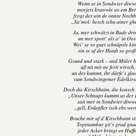
Wenn se in Sondwier diww
morjets krawwle us-em Bet
frogt der ain de onnre Nochb
„Sa’mol: hesch schu ainer gh
Ja, mer schwätzt in Bade dri
un mer spott‘ als a‘ in Oos
Wei‘ se so guet schnäpsle kin
sin se uf der Hardt so groß
Gsund und stark – und Müler h
aß nit mit-ne ferti wirsch,
un des kummt, ihr därfe’s gla
vum Sondwingemer Edelkirs
Doch die Kirschbaim, die konsch
„Unser Schnaps kummt us der 
sait mer in Sondwier diww
„gell, Erdepfler isch ebs wer
Bruche mir uf d’Kirschbaim st
Topinambur git’s grad gnu
jeder Acker bringt en Huffe