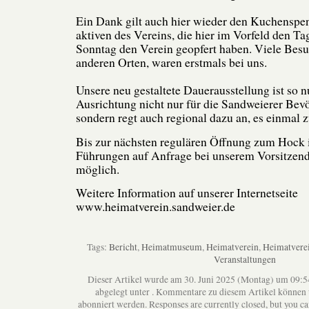
Ein Dank gilt auch hier wieder den Kuchenspe
aktiven des Vereins, die hier im Vorfeld den Ta
Sonntag den Verein geopfert haben. Viele Besuc
anderen Orten, waren erstmals bei uns.
Unsere neu gestaltete Dauerausstellung ist so n
Ausrichtung nicht nur für die Sandweierer Bevö
sondern regt auch regional dazu an, es einmal 
Bis zur nächsten regulären Öffnung zum Hock 
Führungen auf Anfrage bei unserem Vorsitzend
möglich.
Weitere Information auf unserer Internetseite
www.heimatverein.sandweier.de
Tags:
Bericht
,
Heimatmuseum
,
Heimatverein
,
Heimatvere
Veranstaltungen
Dieser Artikel wurde am 30. Juni 2025 (Montag) um 09:5
abgelegt unter . Kommentare zu diesem Artikel können
abonniert werden. Responses are currently closed, but you c