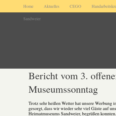
Home
Aktuelles
CEGO
Handarbeitskre
Sandweier
Bericht vom 3. offene
Museumssonntag
Trotz sehr heißen Wetter hat unsere Werbung i
gesorgt, dass wir wieder sehr viel Gäste auf u
Heimatmuseums Sandweier, begrüßen konnten