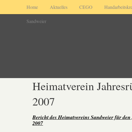
Home
Aktuelles
CEGO
Handarbeitskre
Sandweier
Heimatverein Jahresr
2007
Bericht des Heimatvereins Sandweier für den
2007