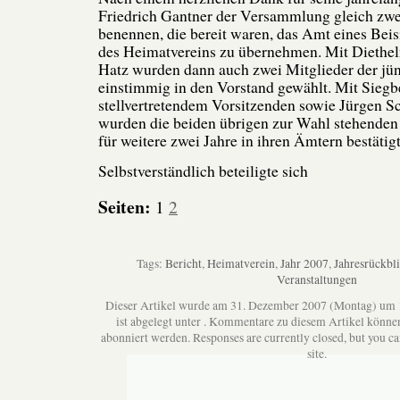
Friedrich Gantner der Versammlung gleich zw
benennen, die bereit waren, das Amt eines Beis
des Heimatvereins zu übernehmen. Mit Dieth
Hatz wurden dann auch zwei Mitglieder der jü
einstimmig in den Vorstand gewählt. Mit Siegbe
stellvertretendem Vorsitzenden sowie Jürgen Sc
wurden die beiden übrigen zur Wahl stehenden
für weitere zwei Jahre in ihren Ämtern bestätigt
Selbstverständlich beteiligte sich
Seiten:
1
2
Tags:
Bericht
,
Heimatverein
,
Jahr 2007
,
Jahresrückbl
Veranstaltungen
Dieser Artikel wurde am 31. Dezember 2007 (Montag) um 
ist abgelegt unter . Kommentare zu diesem Artikel könne
abonniert werden. Responses are currently closed, but you c
site.