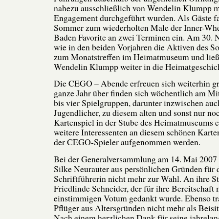
nahezu ausschließlich von Wendelin Klumpp 
Engagement durchgeführt wurden. Als Gäste f
Sommer zum wiederholten Male der Inner-Whe
Baden Favorite an zwei Terminen ein. Am 30. 
wie in den beiden Vorjahren die Aktiven des S
zum Monatstreffen im Heimatmuseum und ließ
Wendelin Klumpp weiter in die Heimatgeschich
Die CEGO – Abende erfreuen sich weiterhin gr
ganze Jahr über finden sich wöchentlich am M
bis vier Spielgruppen, darunter inzwischen au
Jugendlicher, zu diesem alten und sonst nur noc
Kartenspiel in der Stube des Heimatmuseums 
weitere Interessenten an diesem schönen Karten
der CEGO-Spieler aufgenommen werden.
Bei der
Generalversammlung am 14. Mai 2007 st
Silke Neurauter aus persönlichen Gründen für 
Schriftführerin nicht mehr zur Wahl. An ihre Ste
Friedlinde Schneider, der für ihre Bereitschaft
einstimmigen Votum gedankt wurde. Ebenso tr
Pflüger aus Altersgründen nicht mehr als Beisi
Nach einem herzlichen Dank für seine jahrelan