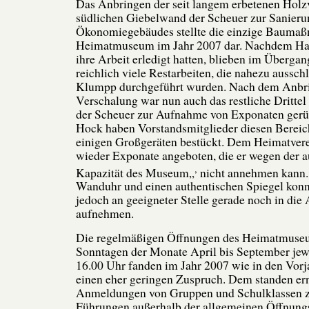
Das Anbringen der seit langem erbetenen Holz
südlichen Giebelwand der Scheuer zur Sanieru
Ökonomiegebäudes stellte die einzige Bauma
Heimatmuseum im Jahr 2007 dar. Nachdem Han
ihre Arbeit erledigt hatten, blieben im Überg
reichlich viele Restarbeiten, die nahezu aussc
Klumpp durchgeführt wurden. Nach dem Anbr
Verschalung war nun auch das restliche Dritte
der Scheuer zur Aufnahme von Exponaten gerüs
Hock haben Vorstandsmitglieder diesen Bereich
einigen Großgeräten bestückt. Dem Heimatver
wieder Exponate angeboten, die er wegen der 
,
Kapazität des Museum„
nicht annehmen kann.
Wanduhr und einen authentischen Spiegel ko
jedoch an geeigneter Stelle gerade noch in die 
aufnehmen.
Die regelmäßigen Öffnungen des Heimatmuseu
Sonntagen der Monate April bis September jewe
16.00 Uhr fanden im Jahr 2007 wie in den Vor
einen eher geringen Zuspruch. Dem standen ern
Anmeldungen von Gruppen und Schulklassen z
Führungen außerhalb der allgemeinen Öffnungs