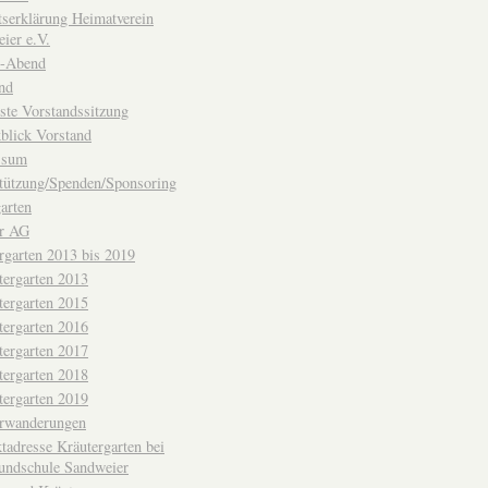
ttserklärung Heimatverein
ier e.V.
-Abend
nd
ste Vorstandssitzung
blick Vorstand
ssum
tützung/Spenden/Sponsoring
arten
er AG
rgarten 2013 bis 2019
tergarten 2013
tergarten 2015
tergarten 2016
tergarten 2017
tergarten 2018
tergarten 2019
erwanderungen
tadresse Kräutergarten bei
undschule Sandweier