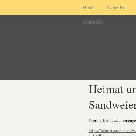
Home
Aktuelles
Sandweier
Heimat un
Sandweier
© erstellt und zusammenge
https://heimatverein.sandw
4-1.pdf