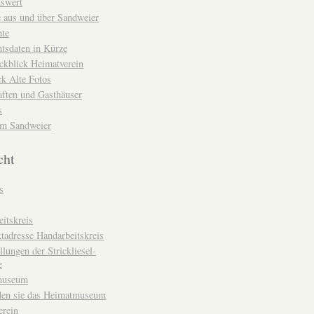
nswert
e aus und über Sandweier
hte
tsdaten in Kürze
ckblick Heimatverein
k Alte Fotos
aften und Gasthäuser
s
um Sandweier
cht
s
itskreis
tadresse Handarbeitskreis
llungen der Strickliesel-
e
museum
den sie das Heimatmuseum
erein