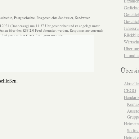
Erzähle
Gedicht
Geschic
schichte
,
Postgeschichte
,
Postgeschichte Sandweier
,
Sandweier
Geschich
il 2021 (Donnerstag) um 11:37 Uhr geschriebenund ist abgelegt unter .
Jahresrü
können über den
RSS 2.0
Feed abonniert werden. Responses are currently
Rückblic
d, but you can
trackback
from your own site.
Wirtsch
Über un
In und 
Übersi
chloßen.
Aktuelle
CEGO
Handarbe
Kontak
Ausste
Grupp
Heimat
So fin
Heimatv