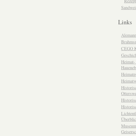
Rezept
Sandwei
Links
Alemann
Brahms
CEGO Ka
Geschic
Heimat- 
Haueneb
Heimatp
Heimatv
Historis
Otterswe
Histori
Historis
Lichtent
Überbli
Museum 
Geisers