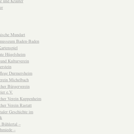
e und Kräuter
er
ische Mundart
musseum Baden-Baden
rtenspiel
hte Hügelsheim
und Kulturverein
erstein
flege Durmersheim
erein Michelbach
cher Bürgerverein
ier e.V.
scher Verein Kuppenheim
cher Verein Rastatt
haler Geschichte im
ck
Bühlertal –
chmiede –