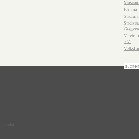
Museum
Pamina-
Stadtmu
Stadtsp
Gaggena
Verein f
e.V.
Volksba
Sandweier