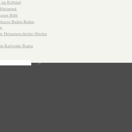
 im Rebland
Rheinpark
seum Bühl
arkasse Baden-Baden
u
ür Heimatgeschichte Hörden
nk-Karlsruhe-Baden