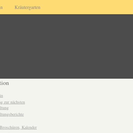
in
Kräutergarten
tion
in
g zur nächsten
ltung
ltungsberichte
 Broschüren, Kalender