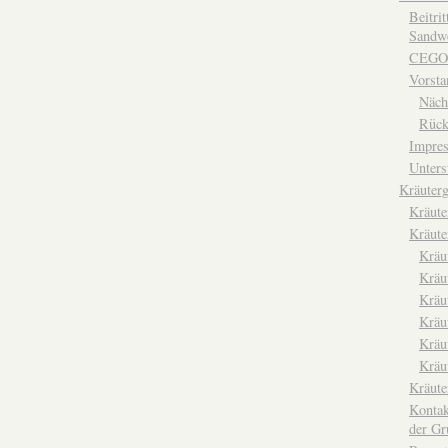
Beitri
Sandwe
CEGO
Vorsta
Näch
Rück
Impre
Unters
Kräuterg
Kräut
Kräute
Kräu
Kräu
Kräu
Kräu
Kräu
Kräu
Kräut
Kontak
der Gr