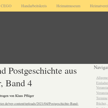
CEGO
Handarbeitskreis
Heimatmuseum
Heimatvere
d Postgeschichte aus
Naviga
Allgeme
, Band 4
Einladun
Veransta
Veransta
tragen von Klaus Pflüger
Termine
Bücher,
eier.de/wp-content/uploads/2021/04/Postgeschichte-Band-