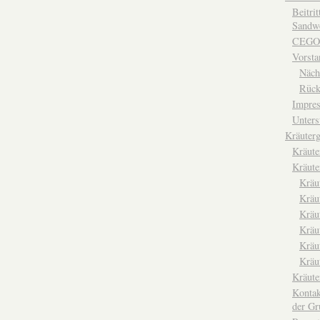
Beitri
Sandwe
CEGO
Vorsta
Näch
Rück
Impre
Unters
Kräuterg
Kräut
Kräute
Kräu
Kräu
Kräu
Kräu
Kräu
Kräu
Kräut
Kontak
der Gr