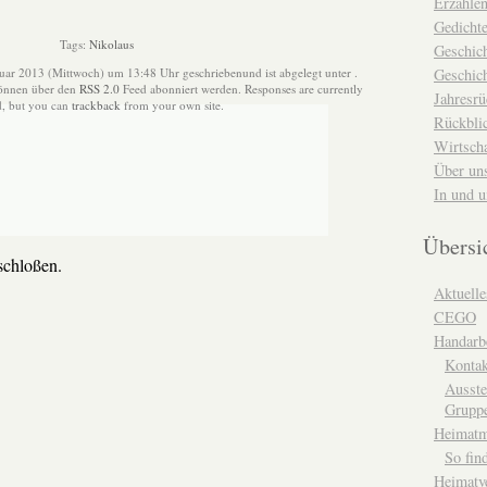
Erzähle
Gedicht
Tags:
Nikolaus
Geschic
uar 2013 (Mittwoch) um 13:48 Uhr geschriebenund ist abgelegt unter .
Geschich
können über den
RSS 2.0
Feed abonniert werden. Responses are currently
Jahresrü
d, but you can
trackback
from your own site.
Rückblic
Wirtsch
Über un
In und 
Übersi
chloßen.
Aktuelle
CEGO
Handarbe
Kontak
Ausste
Grupp
Heimat
So fin
Heimatv