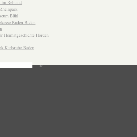
 im Rebland
Rheinpark
seum Bühl
arkasse Baden-Baden
u
ür Heimatgeschichte Hörden
nk-Karlsruhe-Baden