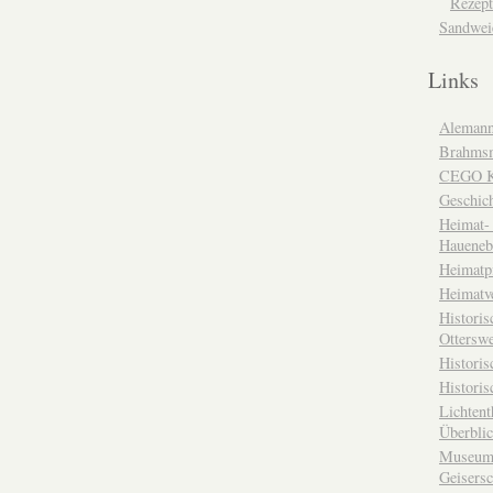
Rezept
Sandwei
Links
Alemann
Brahms
CEGO Ka
Geschic
Heimat- 
Haueneb
Heimatp
Heimatv
Historis
Otterswe
Histori
Historis
Lichtent
Überbli
Museum 
Geisers