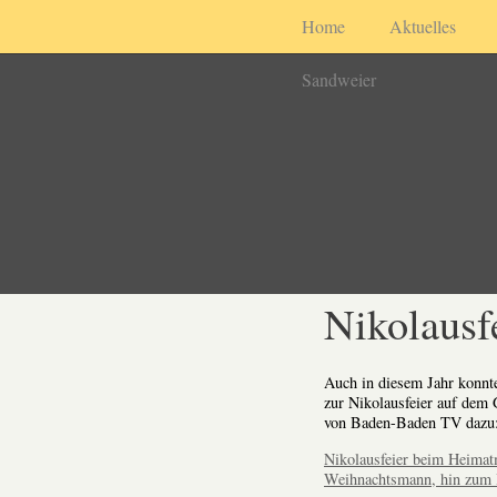
Home
Aktuelles
Sandweier
Nikolausf
Auch in diesem Jahr konnte
zur Nikolausfeier auf dem
von Baden-Baden TV dazu
Nikolausfeier beim Heima
Weihnachtsmann, hin zum 