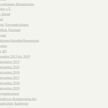
ttserklärung Heimatverein
ier e.V.
-Abend
nd
ste Vorstandssitzung
blick Vorstand
ssum
tützung/Spenden/Sponsoring
arten
er AG
rgarten 2013 bis 2019
tergarten 2013
tergarten 2015
tergarten 2016
tergarten 2017
tergarten 2018
tergarten 2019
erwanderungen
tadresse Kräutergarten bei
undschule Sandweier