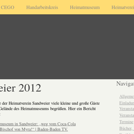
CEGO
Handarbeitskreis
Heimatmuseum
Heimatvere
eier 2012
Naviga
Allgeme
Einladun
 der Heimatverein Sandweier viele kleine und große Gäste
Veransta
 Gelände des Heimatmuseums begrüßen. Hier ein Bericht
:
Veransta
Termine
tmuseum in Sandweier: „weg vom Coca-Cola
Bücher,
Bischof von Myra!“ | Baden-Baden TV.