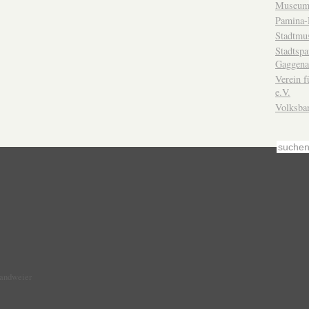
Museum
Pamina-
Stadtmu
Stadtsp
Gaggena
Verein f
e.V.
Volksba
Sandweier