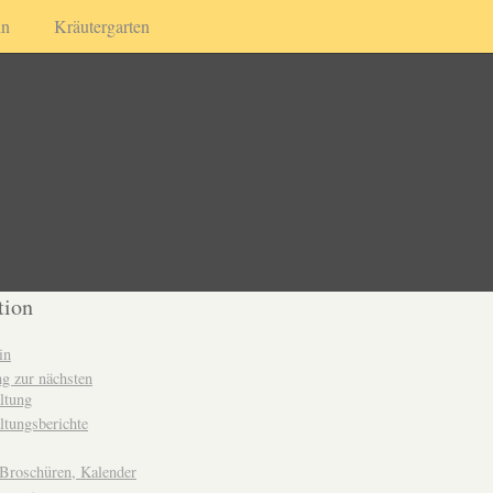
in
Kräutergarten
tion
in
g zur nächsten
ltung
ltungsberichte
 Broschüren, Kalender