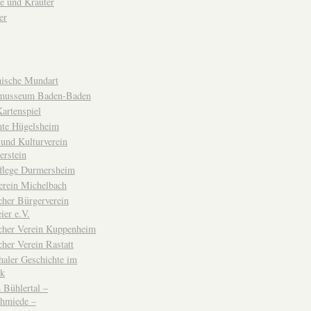
e und Kräuter
er
ische Mundart
musseum Baden-Baden
rtenspiel
hte Hügelsheim
und Kulturverein
erstein
flege Durmersheim
erein Michelbach
cher Bürgerverein
ier e.V.
scher Verein Kuppenheim
cher Verein Rastatt
haler Geschichte im
ck
Bühlertal –
chmiede –