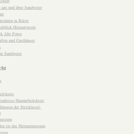
nswert
e aus und über Sandweier
hte
tsdaten in Kürze
ckblick Heimatverein
k Alte Fotos
aften und Gasthäuser
s
um Sandweier
cht
s
itskreis
tadresse Handarbeitskreis
llungen der Strickliesel-
e
museum
den sie das Heimatmuseum
erein