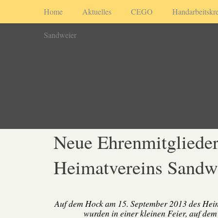
Home
Aktuelles
CEGO
Handarbeitskre
Sandweier
Neue Ehrenmitglieder
Heimatvereins Sandw
Auf dem Hock am 15. September 2013 des Hei
wurden in einer kleinen Feier, auf de