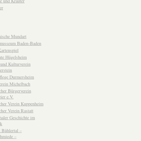
e und Kräuter
er
ische Mundart
musseum Baden-Baden
rtenspiel
hte Hügelsheim
und Kulturverein
erstein
flege Durmersheim
erein Michelbach
cher Bürgerverein
ier e.V.
scher Verein Kuppenheim
cher Verein Rastatt
haler Geschichte im
ck
Bühlertal –
chmiede –