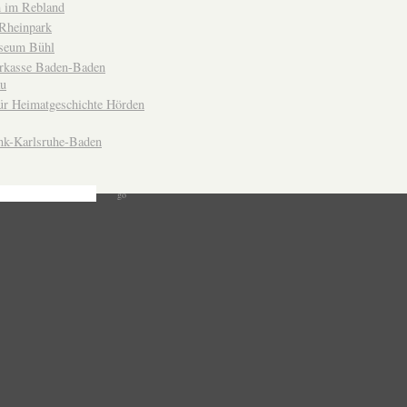
 im Rebland
Rheinpark
seum Bühl
arkasse Baden-Baden
u
ür Heimatgeschichte Hörden
nk-Karlsruhe-Baden