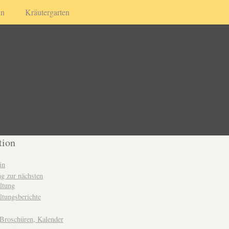
in
Kräutergarten
tion
in
g zur nächsten
ltung
ltungsberichte
 Broschüren, Kalender