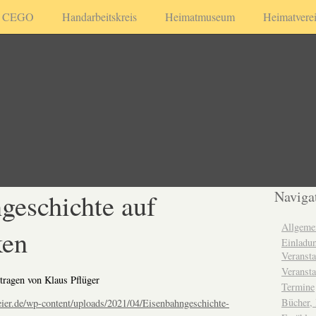
CEGO
Handarbeitskreis
Heimatmuseum
Heimatvere
geschichte auf
Naviga
Allgeme
ken
Einladun
Veransta
Veransta
tragen von Klaus Pflüger
Termine
Bücher,
eier.de/wp-content/uploads/2021/04/Eisenbahngeschichte-