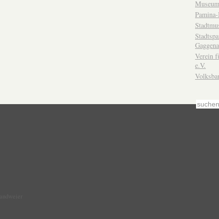
Museum
Pamina-
Stadtmu
Stadtsp
Gaggena
Verein f
e.V.
Volksba
Sandweier