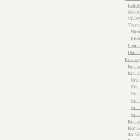
Beitri
Sandwe
CEGO
Vorsta
Näch
Rück
Impre
Unters
Kräuterg
Kräut
Kräute
Kräu
Kräu
Kräu
Kräu
Kräu
Kräu
Kräut
Kontak
der Gr