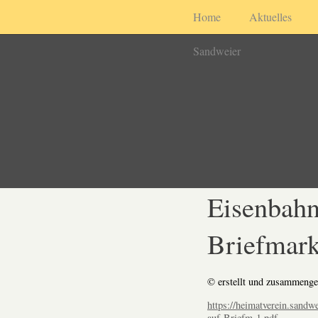
Home
Aktuelles
Sandweier
Eisenbahn
Briefmar
© erstellt und zusammenge
https://heimatverein.sandw
auf-Briefm-1.pdf