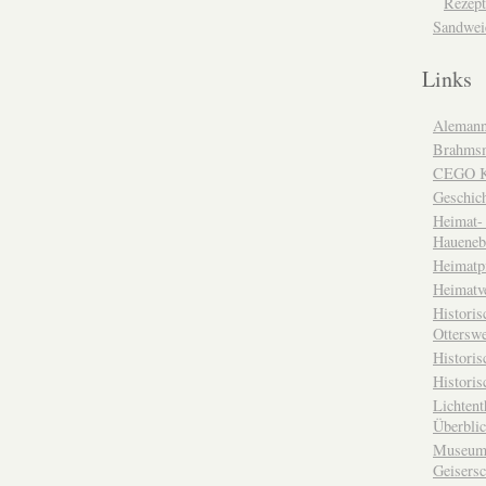
Rezept
Sandwei
Links
Alemann
Brahms
CEGO Ka
Geschic
Heimat- 
Haueneb
Heimatp
Heimatv
Historis
Otterswe
Histori
Historis
Lichtent
Überbli
Museum 
Geisers