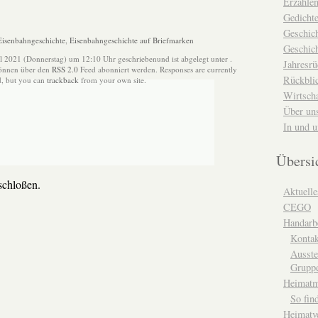
Erzähle
Gedicht
Geschic
Eisenbahngeschichte
,
Eisenbahngeschichte auf Briefmarken
Geschich
il 2021 (Donnerstag) um 12:10 Uhr geschriebenund ist abgelegt unter .
Jahresrü
können über den
RSS 2.0
Feed abonniert werden. Responses are currently
Rückblic
d, but you can
trackback
from your own site.
Wirtsch
Über un
In und 
Übersi
chloßen.
Aktuelle
CEGO
Handarbe
Kontak
Ausste
Grupp
Heimat
So fin
Heimatv