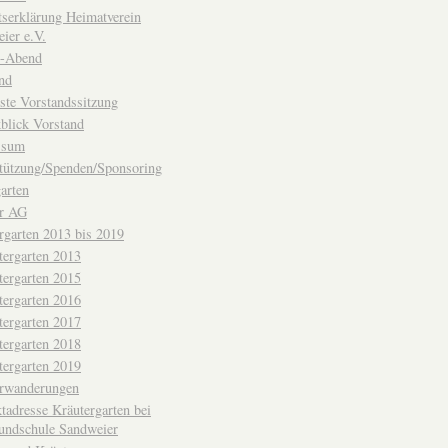
ttserklärung Heimatverein
ier e.V.
-Abend
nd
ste Vorstandssitzung
blick Vorstand
ssum
tützung/Spenden/Sponsoring
arten
er AG
rgarten 2013 bis 2019
tergarten 2013
tergarten 2015
tergarten 2016
tergarten 2017
tergarten 2018
tergarten 2019
erwanderungen
tadresse Kräutergarten bei
undschule Sandweier