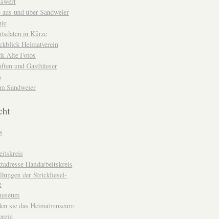
nswert
e aus und über Sandweier
hte
tsdaten in Kürze
ckblick Heimatverein
k Alte Fotos
aften und Gasthäuser
s
um Sandweier
cht
s
itskreis
tadresse Handarbeitskreis
llungen der Strickliesel-
e
museum
den sie das Heimatmuseum
erein