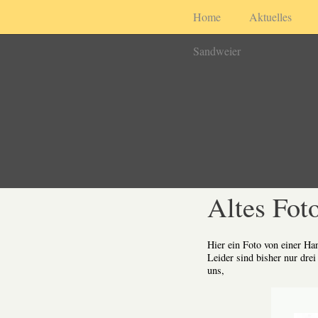
Home
Aktuelles
Sandweier
Altes Fot
Hier ein Foto von einer H
Leider sind bisher nur drei
uns,