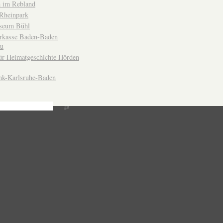
 im Rebland
Rheinpark
seum Bühl
arkasse Baden-Baden
u
ür Heimatgeschichte Hörden
nk-Karlsruhe-Baden