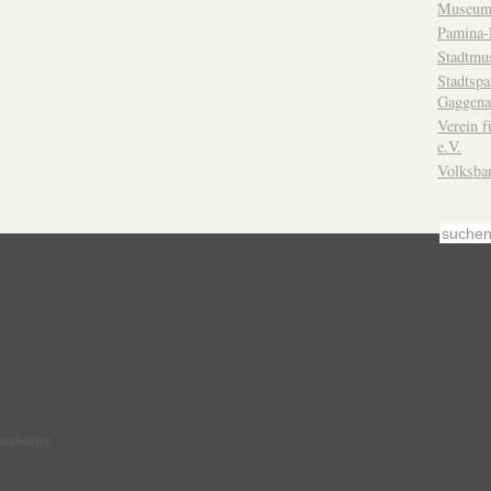
Museum
Pamina-
Stadtmu
Stadtsp
Gaggena
Verein f
e.V.
Volksba
Sandweier