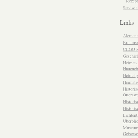
Rezept
Sandwei
Links
Alemann
Brahms
CEGO Ka
Geschic
Heimat- 
Haueneb
Heimatp
Heimatv
Historis
Otterswe
Histori
Historis
Lichtent
Überbli
Museum 
Geisers