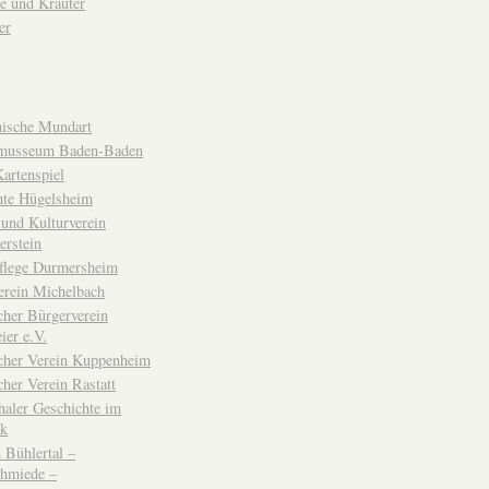
e und Kräuter
er
ische Mundart
musseum Baden-Baden
rtenspiel
hte Hügelsheim
und Kulturverein
erstein
flege Durmersheim
erein Michelbach
cher Bürgerverein
ier e.V.
scher Verein Kuppenheim
cher Verein Rastatt
haler Geschichte im
ck
Bühlertal –
chmiede –