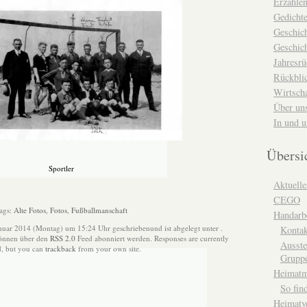
Erzähle
Gedicht
Geschic
Geschich
Jahresrü
Rückblic
Wirtsch
Über un
In und 
Übersi
Sportler
Aktuelle
CEGO
ags:
Alte Fotos
,
Fotos
,
Fußballmanschaft
Handarbe
nuar 2014 (Montag) um 15:24 Uhr geschriebenund ist abgelegt unter .
Kontak
können über den
RSS 2.0
Feed abonniert werden. Responses are currently
Ausste
d, but you can
trackback
from your own site.
Grupp
Heimat
So fin
Heimatv