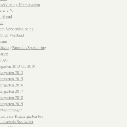
ttserklärung Heimatverein
ier e.V.
-Abend
nd
ste Vorstandssitzung
blick Vorstand
ssum
tützung/Spenden/Sponsoring
arten
er AG
rgarten 2013 bis 2019
tergarten 2013
tergarten 2015
tergarten 2016
tergarten 2017
tergarten 2018
tergarten 2019
erwanderungen
tadresse Kräutergarten bei
undschule Sandweier