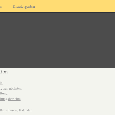
in
Kräutergarten
tion
in
g zur nächsten
ltung
ltungsberichte
 Broschüren, Kalender