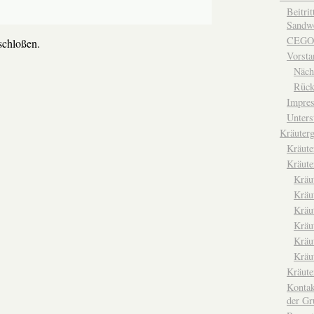
Beitri
Sandwe
CEGO
chloßen.
Vorsta
Näch
Rück
Impre
Unters
Kräuterg
Kräut
Kräute
Kräu
Kräu
Kräu
Kräu
Kräu
Kräu
Kräut
Kontak
der Gr