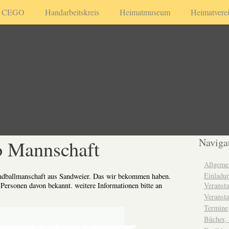
CEGO
Handarbeitskreis
Heimatmuseum
Heimatvere
o Mannschaft
Naviga
Allgeme
Einladun
andballmanschaft aus Sandweier. Das wir bekommen haben.
Veransta
 Personen davon bekannt. weitere Informationen bitte an
Veransta
Termine
Bücher,